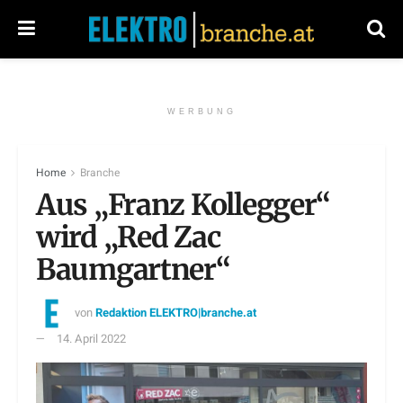
WERBUNG
Home
Branche
Aus „Franz Kollegger“
wird „Red Zac
Baumgartner“
von
Redaktion ELEKTRO|branche.at
14. April 2022