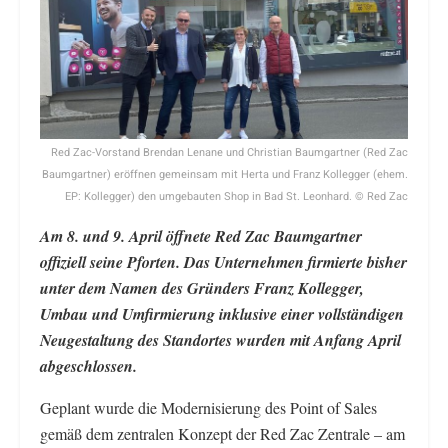
Red Zac-Vorstand Brendan Lenane und Christian Baumgartner (Red Zac
Baumgartner) eröffnen gemeinsam mit Herta und Franz Kollegger (ehem.
EP: Kollegger) den umgebauten Shop in Bad St. Leonhard. © Red Zac
Am 8. und 9. April öffnete Red Zac Baumgartner
offiziell seine Pforten. Das Unternehmen firmierte bisher
unter dem Namen des Gründers Franz Kollegger,
Umbau und Umfirmierung inklusive einer vollständigen
Neugestaltung des Standortes wurden mit Anfang April
abgeschlossen.
Geplant wurde die Modernisierung des Point of Sales
gemäß dem zentralen Konzept der Red Zac Zentrale – am