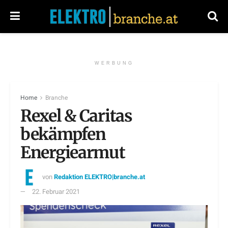
WERBUNG
Home
Branche
Rexel & Caritas
bekämpfen
Energiearmut
von
Redaktion ELEKTRO|branche.at
22. Februar 2021