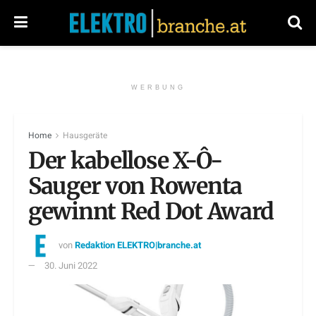
WERBUNG
Home
Hausgeräte
Der kabellose X-Ô-
Sauger von Rowenta
gewinnt Red Dot Award
von
Redaktion ELEKTRO|branche.at
30. Juni 2022