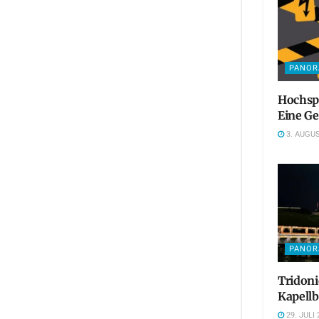
PANO
Hochsp
Eine Ge
3. AUGUS
PANO
Tridoni
Kapellb
29. JULI 