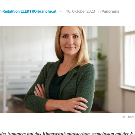
n
Redaktion ELEKTRO|branche.at
10. Oktober 2023
in
Panorama
© Thoma
 des Sommers hat das Klimaschutzministerium, gemeinsam mit der E