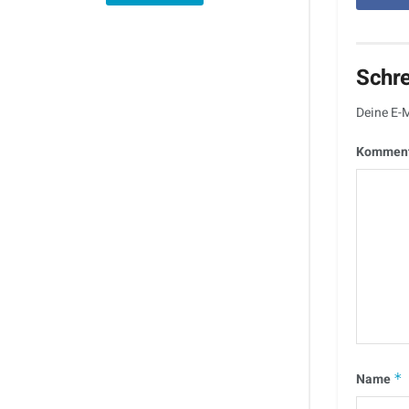
Schr
Deine E-M
Kommen
Name
*