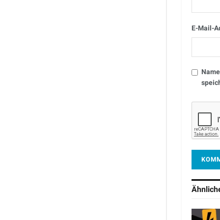
E-Mail-A
Name,
speic
Ähnlic