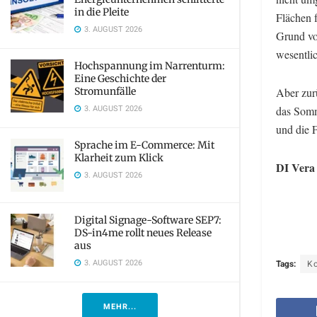
in die Pleite
Flächen 
3. AUGUST 2026
Grund vo
wesentli
Hochspannung im Narrenturm:
Eine Geschichte der
Stromunfälle
Aber zur
3. AUGUST 2026
das Somm
und die 
Sprache im E-Commerce: Mit
Klarheit zum Klick
DI Vera
3. AUGUST 2026
Digital Signage-Software SEP7:
DS-in4me rollt neues Release
aus
3. AUGUST 2026
Tags:
K
MEHR...