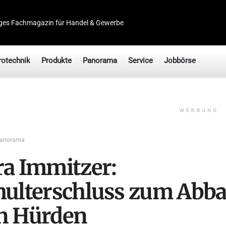
ges Fachmagazin für Handel & Gewerbe
rotechnik
Produkte
Panorama
Service
Jobbörse
WERBUNG
anorama
ra Immitzer:
hulterschluss zum Abb
n Hürden