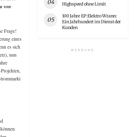
Highspeed ohne Limit
au von
100 Jahre EP:Elektro Wrann:
Ein Jahrhundert im Dienst der
Kunden
ne Frage!
ierung eines
enn es sich
WERBUNG
etz), nun
ahre
Projekten,
 Strommarkt
nd
 können
nden