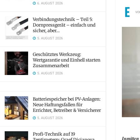
6. AUGUST 2026
vo
Verbindungstechnik – Teil 5:
Dornpressgerät – einfach und
sicher, aber…
5. AUGUST 2026
Geschütztes Werkzeug:
Wertgarantie und Einhell starten
Zusammenarbeit
5. AUGUST 2026
Batteriespeicher bei PV-Anlagen:
Neue Haftungsfallen für
Errichter, Betreiber & Versicherer
5. AUGUST 2026
Profi-Technik auf 19
Inmitten
Zentimetern: Graef Dicianova