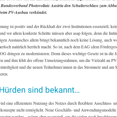
Bundesverband Photovoltaic Austria den Schulterschluss zum Abb
beim PV-Ausbau verkündet.
ung ist positiv und der Rückhalt der zwei Institutionen essenziell, kei
nd vor allem konkrete Schritte müssen aber asap folgen, denn die Initi
igen Austausches allein bringt bekanntlich noch keine Lösung, auch w
rloch natürlich herrlich macht. So ist, nach dem EAG (dem Förderges
G dringen zu modernisieren. Denn dieses wichtige Gesetz ist in die J
 und ihm fehlt der offene Umsetzungsrahmen, um die Vielzahl an PV-
einteiligkeit und die neuen Teilnehmer:innen in das Stromnetz und am
ieren.
 Hürden sind bekannt…
rd eine effizientere Nutzung des Netzes durch flexiblere Anschluss- u
ekonzepte nicht ermöglicht. Neue Geschäfts- und Anwendungsmodelle
gesetzt werden – wären aber essenziell, um die vielen noch brachliege