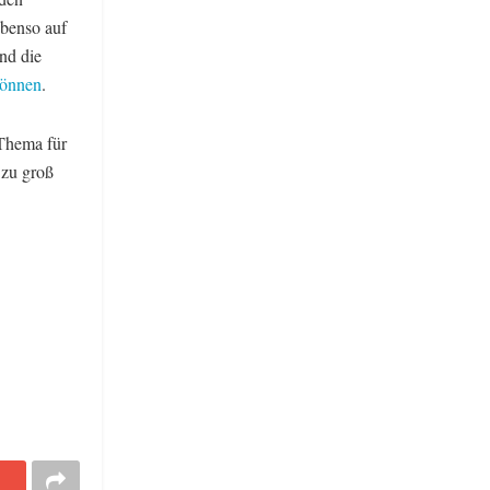
ebenso auf
nd die
können
.
 Thema für
 zu groß