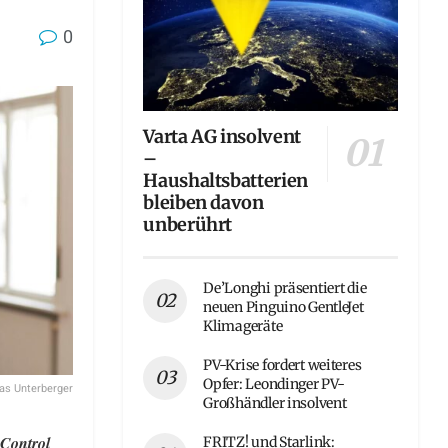
0
Varta AG insolvent
–
Haushaltsbatterien
bleiben davon
unberührt
De’Longhi präsentiert die
neuen Pinguino GentleJet
Klimageräte
PV-Krise fordert weiteres
Opfer: Leondinger PV-
s Unterberger
Großhändler insolvent
-Control
FRITZ! und Starlink: