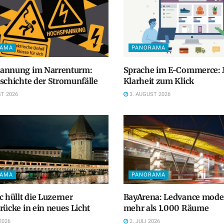
RAMA
PANORAMA
annung im Narrenturm:
Sprache im E-Commerce: 
schichte der Stromunfälle
Klarheit zum Klick
T 2026
3. AUGUST 2026
RAMA
PANORAMA
c hüllt die Luzerner
BayArena: Ledvance moder
rücke in ein neues Licht
mehr als 1.000 Räume
2026
2. JULI 2026