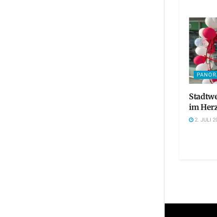
PANO
Stadtwe
im Herz
2. JULI 2