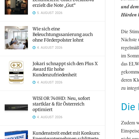
erzielt die Note „Gut“
und dem 
5. AUGUST 2026
Hürden 
Wie sich eine
Die Stimm
Beleuchtungssanierung auch
Nächste u
ohne Förderpolster lohnt
regelmäß
4. AUGUST 2026
im Somme
das ELWO
Jokari schnappt sich den Plus X
Award für hohe
gekommen
Kundenzufriedenheit
deren Kl
4. AUGUST 2026
zu integr
WISI OR 740HD: Neu, sofort
Die
startklar & für Österreich
optimiert
4. AUGUST 2026
Zudem wi
Einspeis
Kundenstreit endet mit Konkurs:
nicht um
Energieunternehmen schlitterte