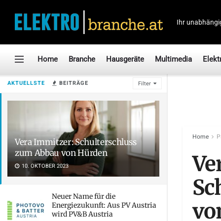
Ihr unabhängi
Home
Branche
Hausgeräte
Multimedia
Elekt
AKTUELLSTE
BEITRÄGE
Filter
Home
P
Vera Immitzer: Schulterschluss
zum Abbau von Hürden
Ve
10. OKTOBER 2023
Sc
Neuer Name für die
vo
Energiezukunft: Aus PV Austria
wird PV&B Austria