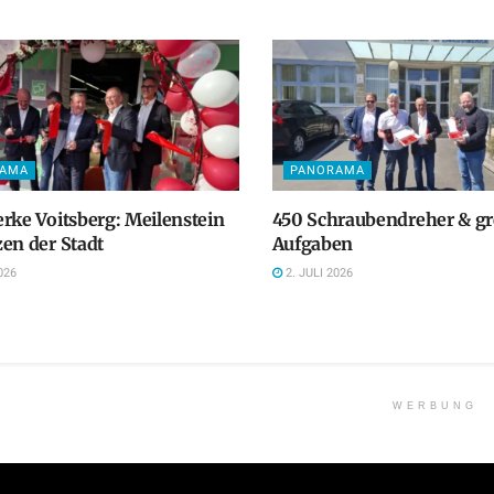
RAMA
PANORAMA
rke Voitsberg: Meilenstein
450 Schraubendreher & g
en der Stadt
Aufgaben
026
2. JULI 2026
WERBUNG