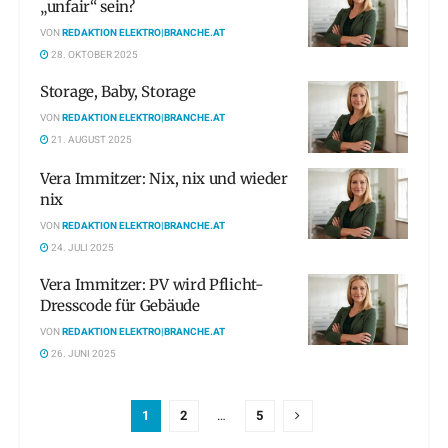
„unfair“ sein?
VON
REDAKTION ELEKTRO|BRANCHE.AT
28. OKTOBER 2025
Storage, Baby, Storage
VON
REDAKTION ELEKTRO|BRANCHE.AT
21. AUGUST 2025
Vera Immitzer: Nix, nix und wieder
nix
VON
REDAKTION ELEKTRO|BRANCHE.AT
24. JULI 2025
Vera Immitzer: PV wird Pflicht-
Dresscode für Gebäude
VON
REDAKTION ELEKTRO|BRANCHE.AT
26. JUNI 2025
1
2
…
5