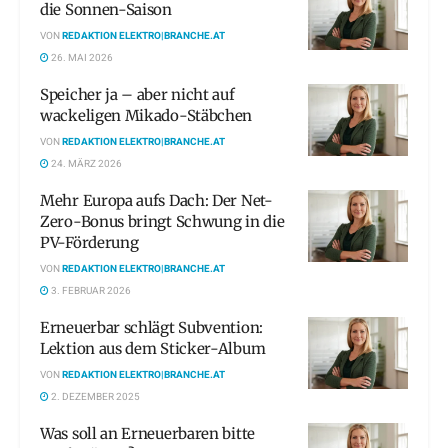
die Sonnen-Saison
VON
REDAKTION ELEKTRO|BRANCHE.AT
26. MAI 2026
Speicher ja – aber nicht auf
wackeligen Mikado-Stäbchen
VON
REDAKTION ELEKTRO|BRANCHE.AT
24. MÄRZ 2026
Mehr Europa aufs Dach: Der Net-
Zero-Bonus bringt Schwung in die
PV-Förderung
VON
REDAKTION ELEKTRO|BRANCHE.AT
3. FEBRUAR 2026
Erneuerbar schlägt Subvention:
Lektion aus dem Sticker-Album
VON
REDAKTION ELEKTRO|BRANCHE.AT
2. DEZEMBER 2025
Was soll an Erneuerbaren bitte