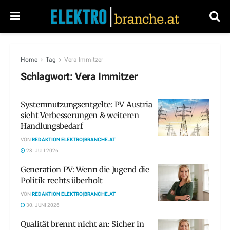
Home
Tag
Vera Immitzer
Schlagwort:
Vera Immitzer
Systemnutzungsentgelte: PV Austria
sieht Verbesserungen & weiteren
Handlungsbedarf
VON
REDAKTION ELEKTRO|BRANCHE.AT
23. JULI 2026
Generation PV: Wenn die Jugend die
Politik rechts überholt
VON
REDAKTION ELEKTRO|BRANCHE.AT
30. JUNI 2026
Qualität brennt nicht an: Sicher in