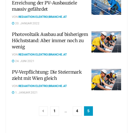
Erreichung der PV-Ausbauziele
massiv gefährdet
VON
REDAKTION ELEKTRO|BRANCHE.AT
20. JANUAR 2022
Photovoltaik Ausbau auf bisherigem
Höchststand: Aber immer noch zu
wenig
VON
REDAKTION ELEKTRO|BRANCHE.AT
24. JUNI 2021
PV-Verpflichtung: Die Steiermark
zieht mit Wien gleich
VON
REDAKTION ELEKTRO|BRANCHE.AT
1. JANUAR 2021
1
…
4
5