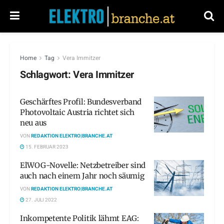
Home
Tag
Vera Immitzer
Schlagwort:
Vera Immitzer
Geschärftes Profil: Bundesverband
Photovoltaic Austria richtet sich
neu aus
VON
REDAKTION ELEKTRO|BRANCHE.AT
15. FEBRUAR 2023
ElWOG-Novelle: Netzbetreiber sind
auch nach einem Jahr noch säumig
VON
REDAKTION ELEKTRO|BRANCHE.AT
27. JULI 2022
Inkompetente Politik lähmt EAG: