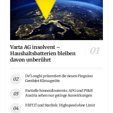
Varta AG insolvent –
Haushaltsbatterien bleiben
davon unberührt
De’Longhi präsentiert die neuen Pinguino
GentleJet Klimageräte
Partielle Sonnenfinsternis: APG und PV&B
Austria sehen nur geringe Auswirkungen
FRITZ! und Starlink: Highspeed ohne Limit