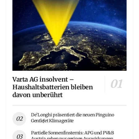
Varta AG insolvent –
Haushaltsbatterien bleiben
davon unberührt
De’Longhi präsentiert die neuen Pinguino
GentleJet Klimageräte
Partielle Sonnenfinsternis: APG und PV&B
Austria sehen nur geringe Auswirkungen