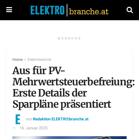
WERBUNG
Home
Elektrotechnik
Aus für PV-
Mehrwertsteuerbefreiung:
Erste Details der
Sparpläne präsentiert
von
Redaktion ELEKTRO|branche.at
16. Januar 2025