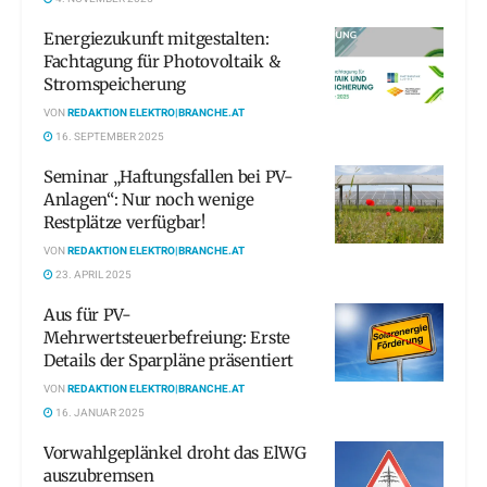
Energiezukunft mitgestalten:
Fachtagung für Photovoltaik &
Stromspeicherung
VON
REDAKTION ELEKTRO|BRANCHE.AT
16. SEPTEMBER 2025
Seminar „Haftungsfallen bei PV-
Anlagen“: Nur noch wenige
Restplätze verfügbar!
VON
REDAKTION ELEKTRO|BRANCHE.AT
23. APRIL 2025
Aus für PV-
Mehrwertsteuerbefreiung: Erste
Details der Sparpläne präsentiert
VON
REDAKTION ELEKTRO|BRANCHE.AT
16. JANUAR 2025
Vorwahlgeplänkel droht das ElWG
auszubremsen