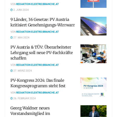
VON
REDAKTION ELEKTRO|BRANCHE.AT
2. JUNI 2024
9 Länder, 36 Gesetze: PV Austria
kritisiert Genehmigungs-Wirrwarr
VON
REDAKTION ELEKTRO|BRANCHE.AT
27. MAI 2024
PV Austria & TÜV: Überarbeiteter
Lehrgang soll neue PV-Fachkräfte
schaffen
VON
REDAKTION ELEKTRO|BRANCHE.AT
27. MÄRZ 2024
PV-Kongress 2024: Das finale
Kongressprogramm steht fest
VON
REDAKTION ELEKTRO|BRANCHE.AT
26. FEBRUAR 2024
Georg Waldner neues
Vorstandsmitglied im