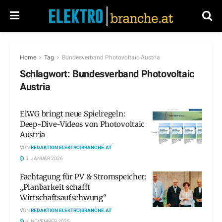
Home
Tag
Bundesverband Photovoltaic Austria
Schlagwort:
Bundesverband Photovoltaic
Austria
ElWG bringt neue Spielregeln:
Deep-Dive-Videos von Photovoltaic
Austria
VON
REDAKTION ELEKTRO|BRANCHE.AT
5. JANUAR 2026
Fachtagung für PV & Stromspeicher:
„Planbarkeit schafft
Wirtschaftsaufschwung“
VON
REDAKTION ELEKTRO|BRANCHE.AT
4. NOVEMBER 2025