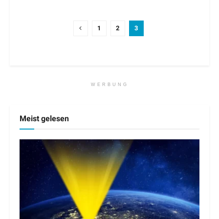
1
2
3
WERBUNG
Meist gelesen