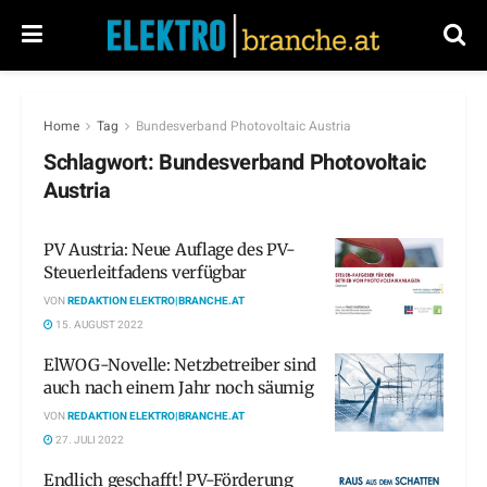
Home
Tag
Bundesverband Photovoltaic Austria
Schlagwort:
Bundesverband Photovoltaic
Austria
PV Austria: Neue Auflage des PV-
Steuerleitfadens verfügbar
VON
REDAKTION ELEKTRO|BRANCHE.AT
15. AUGUST 2022
ElWOG-Novelle: Netzbetreiber sind
auch nach einem Jahr noch säumig
VON
REDAKTION ELEKTRO|BRANCHE.AT
27. JULI 2022
Endlich geschafft! PV-Förderung