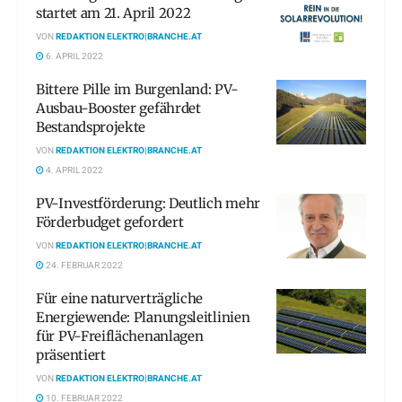
startet am 21. April 2022
VON
REDAKTION ELEKTRO|BRANCHE.AT
6. APRIL 2022
Bittere Pille im Burgenland: PV-
Ausbau-Booster gefährdet
Bestandsprojekte
VON
REDAKTION ELEKTRO|BRANCHE.AT
4. APRIL 2022
PV-Investförderung: Deutlich mehr
Förderbudget gefordert
VON
REDAKTION ELEKTRO|BRANCHE.AT
24. FEBRUAR 2022
Für eine naturverträgliche
Energiewende: Planungsleitlinien
für PV-Freiflächenanlagen
präsentiert
VON
REDAKTION ELEKTRO|BRANCHE.AT
10. FEBRUAR 2022