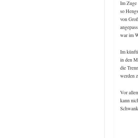
Im Zuge 
so Hengs
von Groß
angepass
war im W
Im künft
in den M
die Tren
werden z
Vor allem
kann nic
Schwanku