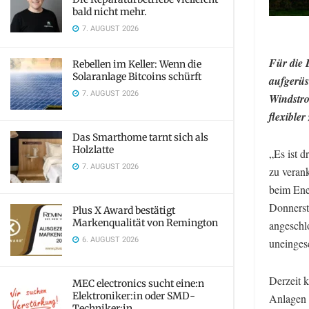
bald nicht mehr.
7. AUGUST 2026
Für die 
Rebellen im Keller: Wenn die
Solaranlage Bitcoins schürft
aufgerüs
7. AUGUST 2026
Windstro
flexible
Das Smarthome tarnt sich als
Holzlatte
„Es ist 
7. AUGUST 2026
zu veran
beim Ene
Donnerst
Plus X Award bestätigt
Markenqualität von Remington
angeschl
6. AUGUST 2026
uneinges
Derzeit 
MEC electronics sucht eine:n
Elektroniker:in oder SMD-
Anlagen 
Techniker:in