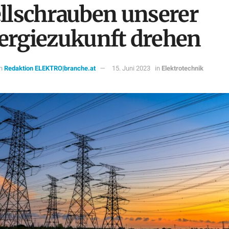
ellschrauben unserer
ergiezukunft drehen
n
Redaktion ELEKTRO|branche.at
15. Juni 2023
in
Elektrotechnik