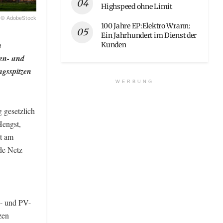
Highspeed ohne Limit
© AdobeStock
100 Jahre EP:Elektro Wrann:
Ein Jahrhundert im Dienst der
h
Kunden
nen- und
ngsspitzen
WERBUNG
 gesetzlich
Hengst,
it am
de Netz
d- und PV-
zen