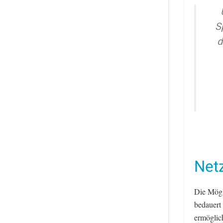
S
d
Net
Die Mögli
bedauert
ermöglich