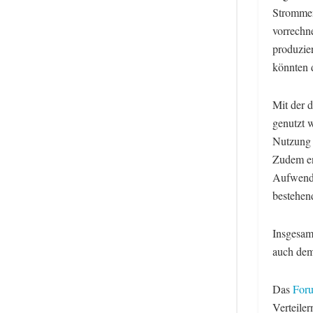
Strommen
vorrechn
produzie
könnten 
Mit der 
genutzt 
Nutzung 
Zudem en
Aufwendu
bestehen
Insgesam
auch dem
Das
Foru
Verteile