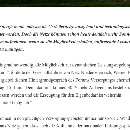
Energiewende müssen die Verteilernetze ausgebaut und technologisc
tet werden. Doch die Netze könnten schon heute deutlich mehr Son
m aufnehmen, wenn sie die Möglichkeit erhalten, auftretende Leistu
r zu managen.
dringend notwendig, die Möglichkeit zur dynamischen Leistungsregelung
kern“, forderte der Geschäftsführer von Netz Niederösterreich, Werner 
rgiepolitischen Hintergrundgespräch des Forums Versorgungssicherhe
ag, 15. Juni. „Denn dadurch können 30 % mehr Anlagen ans bestehen
ossen werden und die Erzeugung für den Eigenbedarf ist weiterhin
chränkt möglich.“
können in den jeweiligen Versorgungsgebieten immer nur so viele Win
ans Netz gehen, dass auch die Aufnahme der maximalen Leistungsspit