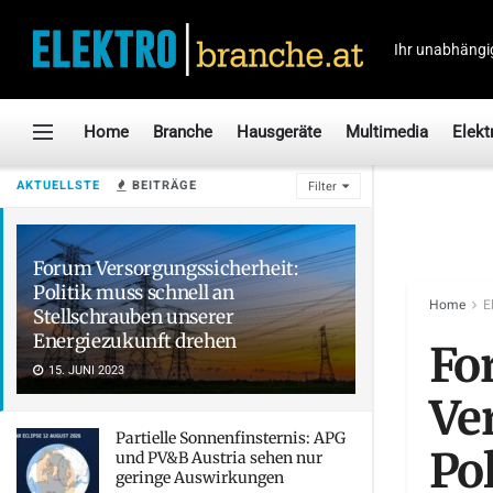
Ihr unabhängi
Home
Branche
Hausgeräte
Multimedia
Elekt
AKTUELLSTE
BEITRÄGE
Filter
Forum Versorgungssicherheit:
Politik muss schnell an
Home
E
Stellschrauben unserer
Energiezukunft drehen
Fo
15. JUNI 2023
Ve
Partielle Sonnenfinsternis: APG
Pol
und PV&B Austria sehen nur
geringe Auswirkungen