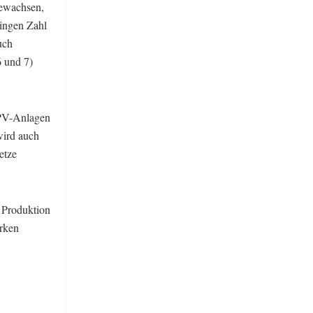
gewachsen,
ringen Zahl
uch
 und 7)
 PV-Anlagen
wird auch
etze
e Produktion
arken