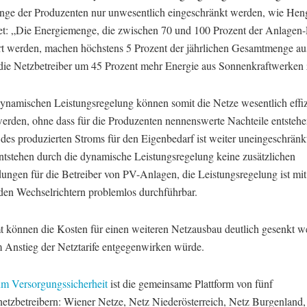
ge der Produzenten nur unwesentlich eingeschränkt werden, wie Hen
et: „Die Energiemenge, die zwischen 70 und 100 Prozent der Anlagen-
rt werden, machen höchstens 5 Prozent der jährlichen Gesamtmenge a
die Netzbetreiber um 45 Prozent mehr Energie aus Sonnenkraftwerken 
dynamischen Leistungsregelung können somit die Netze wesentlich effiz
werden, ohne dass für die Produzenten nennenswerte Nachteile entstehe
des produzierten Stroms für den Eigenbedarf ist weiter uneingeschränk
tstehen durch die dynamische Leistungsregelung keine zusätzlichen
ngen für die Betreiber von PV-Anlagen, die Leistungsregelung ist mit
den Wechselrichtern problemlos durchführbar.
t können die Kosten für einen weiteren Netzausbau deutlich gesenkt w
 Anstieg der Netztarife entgegenwirken würde.
m Versorgungssicherheit
ist die gemeinsame Plattform von fünf
rnetzbetreibern: Wiener Netze, Netz Niederösterreich, Netz Burgenland