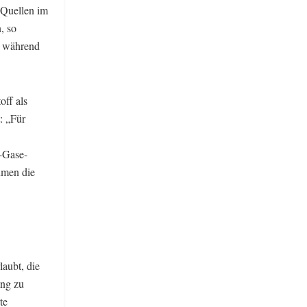
 Quellen im
, so
, während
off als
: „Für
-Gase-
hmen die
laubt, die
ung zu
te