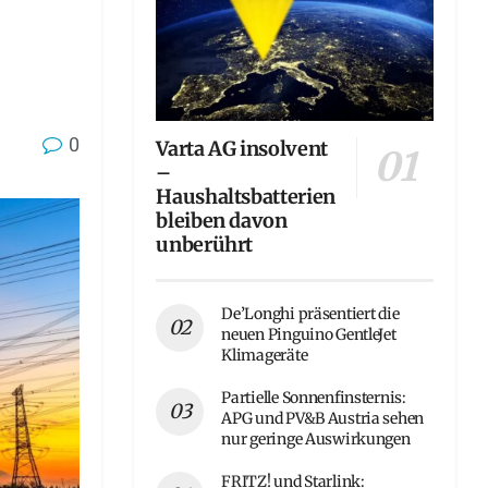
0
Varta AG insolvent
–
Haushaltsbatterien
bleiben davon
unberührt
De’Longhi präsentiert die
neuen Pinguino GentleJet
Klimageräte
Partielle Sonnenfinsternis:
APG und PV&B Austria sehen
nur geringe Auswirkungen
FRITZ! und Starlink: