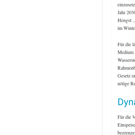
einzuset
Jahr 203
Hengst: 
im Winte
Für die l
Medium a
Wassersto
Rahmenbe
Gesetz r
nötige Re
Dyn
Für die V
Einspeis
begrenze