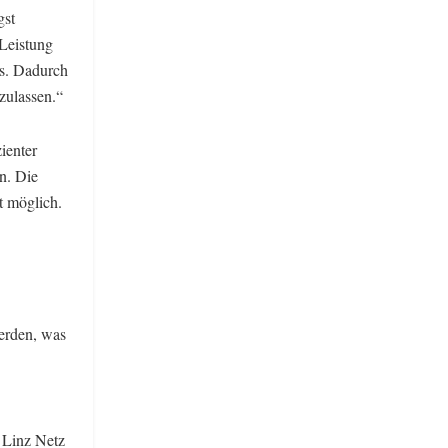
gst
Leistung
us. Dadurch
zulassen.“
ienter
n. Die
t möglich.
erden, was
, Linz Netz