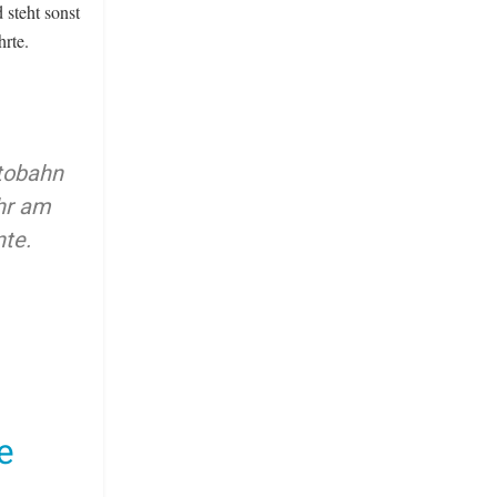
 steht sonst
hrte.
utobahn
ahr am
te.
e