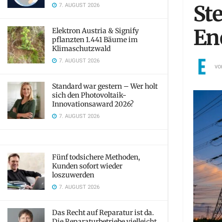
7. AUGUST 2026
St
En
Elektron Austria & Signify
pflanzten 1.441 Bäume im
Klimaschutzwald
7. AUGUST 2026
vo
Standard war gestern – Wer holt
sich den Photovoltaik-
Innovationsaward 2026?
7. AUGUST 2026
Fünf todsichere Methoden,
Kunden sofort wieder
loszuwerden
7. AUGUST 2026
Das Recht auf Reparatur ist da.
Die Reparaturbetriebe vielleicht