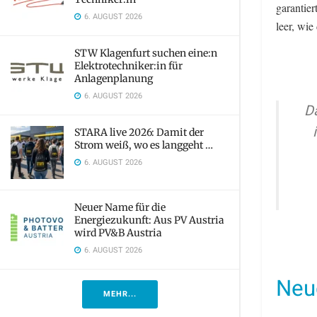
garantier
6. AUGUST 2026
leer, wie
STW Klagenfurt suchen eine:n
Elektrotechniker:in für
Anlagenplanung
6. AUGUST 2026
D
STARA live 2026: Damit der
Strom weiß, wo es langgeht …
6. AUGUST 2026
Neuer Name für die
Energiezukunft: Aus PV Austria
wird PV&B Austria
6. AUGUST 2026
Neue
MEHR...