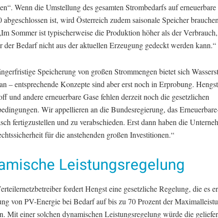
zen“. Wenn die Umstellung des gesamten Strombedarfs auf erneuerbare
0 abgeschlossen ist, wird Österreich zudem saisonale Speicher brauchen
„Im Sommer ist typischerweise die Produktion höher als der Verbrauch
r der Bedarf nicht aus der aktuellen Erzeugung gedeckt werden kann.“
ängerfristige Speicherung von großen Strommengen bietet sich Wasserst
n – entsprechende Konzepte sind aber erst noch in Erprobung. Hengst
ff und andere erneuerbare Gase fehlen derzeit noch die gesetzlichen
dingungen. Wir appellieren an die Bundesregierung, das Erneuerbare
asch fertigzustellen und zu verabschieden. Erst dann haben die Unterne
chtssicherheit für die anstehenden großen Investitionen.“
amische Leistungsregelung
erteilernetzbetreiber fordert Hengst eine gesetzliche Regelung, die es er
ung von PV-Energie bei Bedarf auf bis zu 70 Prozent der Maximalleist
n. Mit einer solchen dynamischen Leistungsregelung würde die geliefer