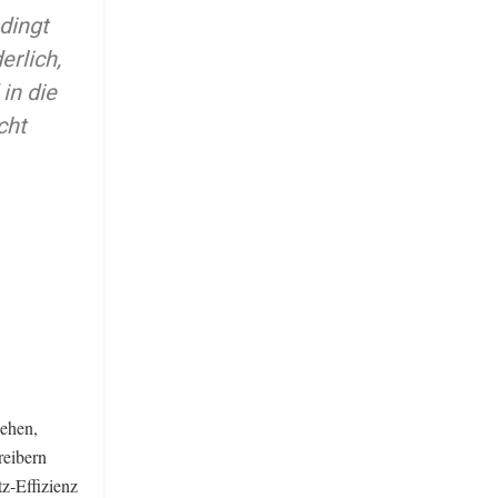
dingt
erlich,
in die
cht
sehen,
reibern
tz-Effizienz