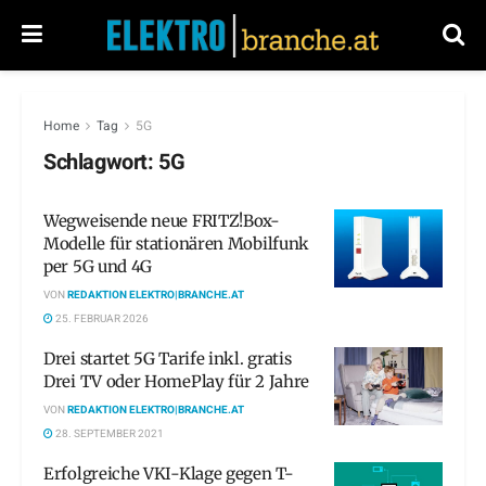
Home
Tag
5G
Schlagwort:
5G
Wegweisende neue FRITZ!Box-
Modelle für stationären Mobilfunk
per 5G und 4G
VON
REDAKTION ELEKTRO|BRANCHE.AT
25. FEBRUAR 2026
Drei startet 5G Tarife inkl. gratis
Drei TV oder HomePlay für 2 Jahre
VON
REDAKTION ELEKTRO|BRANCHE.AT
28. SEPTEMBER 2021
Erfolgreiche VKI-Klage gegen T-