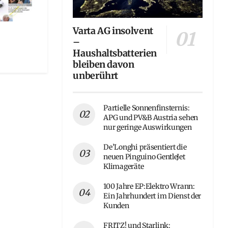
Varta AG insolvent
–
Haushaltsbatterien
bleiben davon
unberührt
Partielle Sonnenfinsternis:
APG und PV&B Austria sehen
nur geringe Auswirkungen
De’Longhi präsentiert die
neuen Pinguino GentleJet
Klimageräte
100 Jahre EP:Elektro Wrann:
Ein Jahrhundert im Dienst der
Kunden
FRITZ! und Starlink: