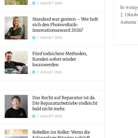
7. AUGUST 2026
In wenige
2. Oktobe
Standard war gestern – Wer holt
Autumn E
sich den Photovoltaik-
Innovationsaward 2026?
7. AUGUST 2026
Fünf todsichere Methoden,
Kunden sofort wieder
loszuwerden
7. AUGUST 2026
Das Recht auf Reparatur ist da.
Die Reparaturbetriebe vielleicht
bald nicht mehr.
7. AUGUST 2026
Rebellen im Keller: Wenn die
Solaranlage Bitcoins schürft