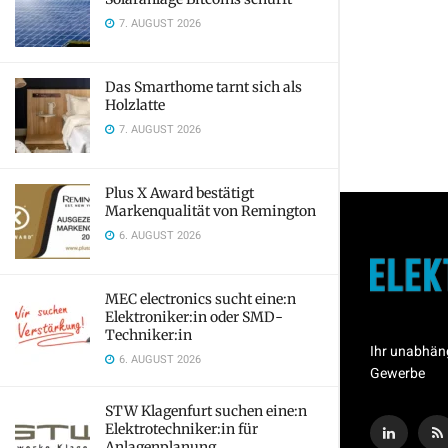
7. AUGUST 2026
Das Smarthome tarnt sich als
Holzlatte
7. AUGUST 2026
Plus X Award bestätigt
Markenqualität von Remington
6. AUGUST 2026
MEC electronics sucht eine:n
Elektroniker:in oder SMD-
Techniker:in
Ihr unabhän
6. AUGUST 2026
Gewerbe
STW Klagenfurt suchen eine:n
Elektrotechniker:in für
Anlagenplanung