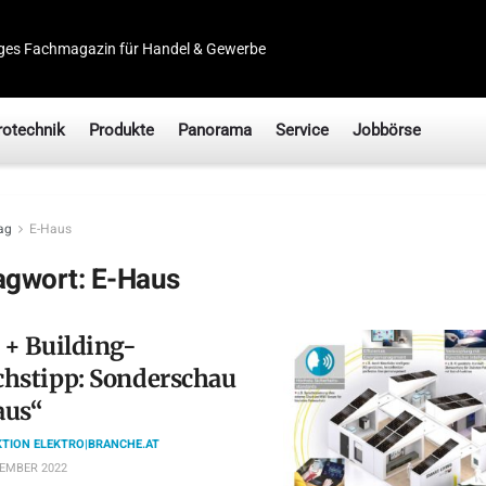
ges Fachmagazin für Handel & Gewerbe
rotechnik
Produkte
Panorama
Service
Jobbörse
ag
E-Haus
agwort:
E-Haus
 + Building-
hstipp: Sonderschau
aus“
TION ELEKTRO|BRANCHE.AT
TEMBER 2022