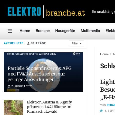
Ihr unabhängi
Home
Branche
Hausgeräte
Multimedia
Elekt
AKTUELLSTE
BEITRÄGE
Filter
Home
T
Schl
Partielle Sonnenfinsternis: APG
und PV&B Austria sehen nur
geringe Auswirkungen
Light
7. AUGUST 2026
Besuc
„E-H
Elektron Austria & Signify
VON
REDAK
pflanzten 1.441 Bäume im
15. SEP
Klimaschutzwald