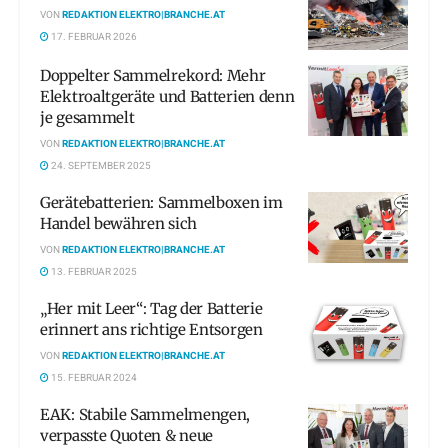
VON
REDAKTION ELEKTRO|BRANCHE.AT
17. FEBRUAR 2026
Doppelter Sammelrekord: Mehr
Elektroaltgeräte und Batterien denn
je gesammelt
VON
REDAKTION ELEKTRO|BRANCHE.AT
24. SEPTEMBER 2025
Gerätebatterien: Sammelboxen im
Handel bewähren sich
VON
REDAKTION ELEKTRO|BRANCHE.AT
13. FEBRUAR 2025
„Her mit Leer“: Tag der Batterie
erinnert ans richtige Entsorgen
VON
REDAKTION ELEKTRO|BRANCHE.AT
15. FEBRUAR 2024
EAK: Stabile Sammelmengen,
verpasste Quoten & neue