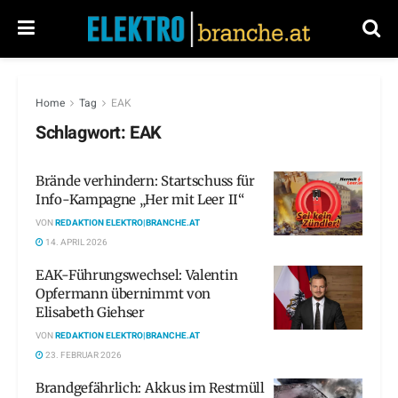
Home
Tag
EAK
Schlagwort:
EAK
Brände verhindern: Startschuss für
Info-Kampagne „Her mit Leer II“
VON
REDAKTION ELEKTRO|BRANCHE.AT
14. APRIL 2026
EAK-Führungswechsel: Valentin
Opfermann übernimmt von
Elisabeth Giehser
VON
REDAKTION ELEKTRO|BRANCHE.AT
23. FEBRUAR 2026
Brandgefährlich: Akkus im Restmüll