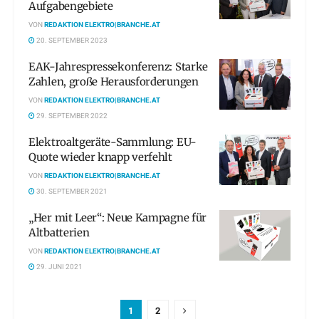
Aufgabengebiete
VON
REDAKTION ELEKTRO|BRANCHE.AT
20. SEPTEMBER 2023
EAK-Jahrespressekonferenz: Starke
Zahlen, große Herausforderungen
VON
REDAKTION ELEKTRO|BRANCHE.AT
29. SEPTEMBER 2022
Elektroaltgeräte-Sammlung: EU-
Quote wieder knapp verfehlt
VON
REDAKTION ELEKTRO|BRANCHE.AT
30. SEPTEMBER 2021
„Her mit Leer“: Neue Kampagne für
Altbatterien
VON
REDAKTION ELEKTRO|BRANCHE.AT
29. JUNI 2021
1
2