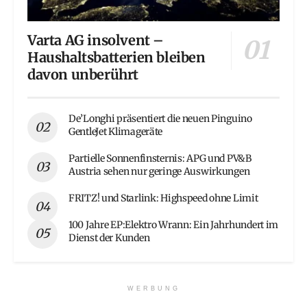
Varta AG insolvent –
Haushaltsbatterien bleiben
davon unberührt
De’Longhi präsentiert die neuen Pinguino
GentleJet Klimageräte
Partielle Sonnenfinsternis: APG und PV&B
Austria sehen nur geringe Auswirkungen
FRITZ! und Starlink: Highspeed ohne Limit
100 Jahre EP:Elektro Wrann: Ein Jahrhundert im
Dienst der Kunden
WERBUNG