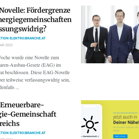
ovelle: Fördergrenze
nergiegemeinschaften
ssungswidrig?
TION ELEKTRO|BRANCHE.AT
AR 2022
oche wurde eine Novelle zum
baren-Ausbau-Gesetz (EAG) im
rat beschlossen. Diese EAG-Novelle
er teilweise verfassungswidrig sein,
enfalls ...
 Erneuerbare-
gie-Gemeinschaft
reichs
TION ELEKTRO|BRANCHE.AT