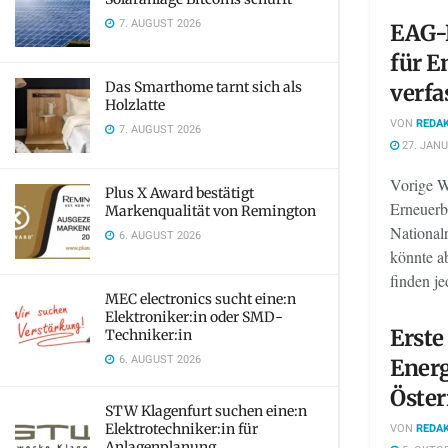
7. AUGUST 2026
EAG-N
für E
Das Smarthome tarnt sich als
verfa
Holzlatte
VON
REDAK
7. AUGUST 2026
27. JANU
Vorige W
Plus X Award bestätigt
Erneuer
Markenqualität von Remington
National
6. AUGUST 2026
könnte ab
finden jed
MEC electronics sucht eine:n
Elektroniker:in oder SMD-
Erste
Techniker:in
6. AUGUST 2026
Ener
Öster
STW Klagenfurt suchen eine:n
Elektrotechniker:in für
VON
REDAK
Anlagenplanung