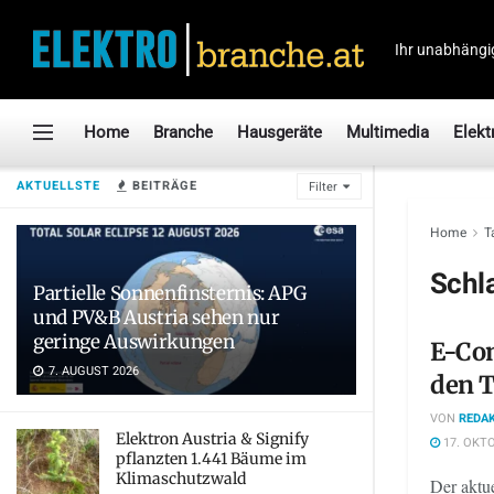
Ihr unabhängi
Home
Branche
Hausgeräte
Multimedia
Elekt
AKTUELLSTE
BEITRÄGE
Filter
Home
T
Schl
Partielle Sonnenfinsternis: APG
und PV&B Austria sehen nur
geringe Auswirkungen
E-Con
7. AUGUST 2026
den 
VON
REDAK
Elektron Austria & Signify
17. OKTO
pflanzten 1.441 Bäume im
Klimaschutzwald
Der aktu