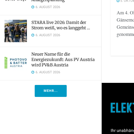
5. OKTO
6. AUGUST 2026
Am 4. Ok
Gänsernd
STARA live 2026: Damit der
Gemeinsc
Strom weiß, wo es langgeht …
genommen.
6. AUGUST 2026
Neuer Name für die
Energiezukunft: Aus PV Austria
wird PV&B Austria
6. AUGUST 2026
MEHR...
Ihr unabhän