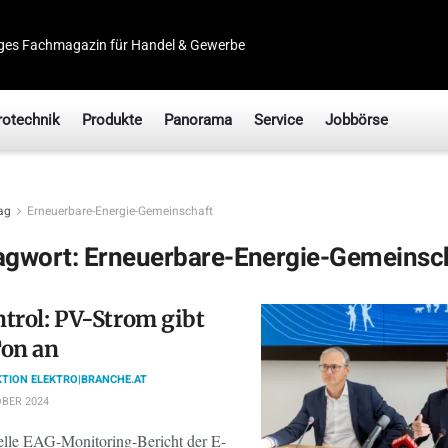
ges Fachmagazin für Handel & Gewerbe
rotechnik
Produkte
Panorama
Service
Jobbörse
ag
Erneuerbare-Energie-Gemeinschaft
agwort:
Erneuerbare-Energie-Gemeinsc
trol: PV-Strom gibt
Ton an
TION ELEKTRO|BRANCHE.AT
BER 2024
elle EAG-Monitoring-Bericht der E-