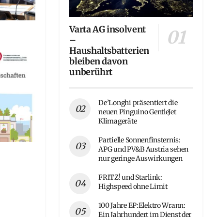
Varta AG insolvent
–
Haushaltsbatterien
bleiben davon
unberührt
De’Longhi präsentiert die
neuen Pinguino GentleJet
Klimageräte
Partielle Sonnenfinsternis:
APG und PV&B Austria sehen
nur geringe Auswirkungen
FRITZ! und Starlink:
Highspeed ohne Limit
100 Jahre EP:Elektro Wrann:
Ein Jahrhundert im Dienst der