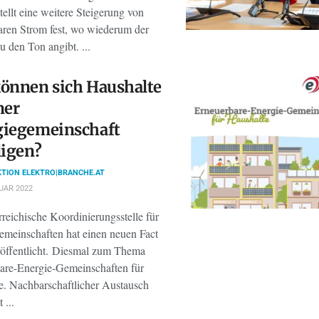
tellt eine weitere Steigerung von
aren Strom fest, wo wiederum der
 den Ton angibt. ...
önnen sich Haushalte
ner
giegemeinschaft
ligen?
TION ELEKTRO|BRANCHE.AT
UAR 2022
reichische Koordinierungsstelle für
emeinschaften hat einen neuen Fact
röffentlicht. Diesmal zum Thema
are-Energie-Gemeinschaften für
e. Nachbarschaftlicher Austausch
 ...