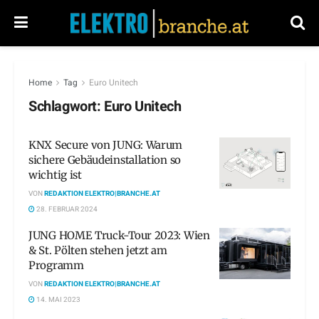
Home
Tag
Euro Unitech
Schlagwort:
Euro Unitech
KNX Secure von JUNG: Warum
sichere Gebäudeinstallation so
wichtig ist
VON
REDAKTION ELEKTRO|BRANCHE.AT
28. FEBRUAR 2024
JUNG HOME Truck-Tour 2023: Wien
& St. Pölten stehen jetzt am
Programm
VON
REDAKTION ELEKTRO|BRANCHE.AT
14. MAI 2023