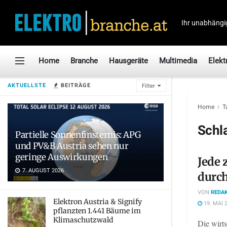
Ihr unabhängi
Home
Branche
Hausgeräte
Multimedia
Elekt
AKTUELLSTE
BEITRÄGE
Filter
Home
T
Schl
Partielle Sonnenfinsternis: APG
und PV&B Austria sehen nur
geringe Auswirkungen
Jede 
7. AUGUST 2026
durch
VON
REDAK
Elektron Austria & Signify
19. MAI 
pflanzten 1.441 Bäume im
Klimaschutzwald
Die wirt