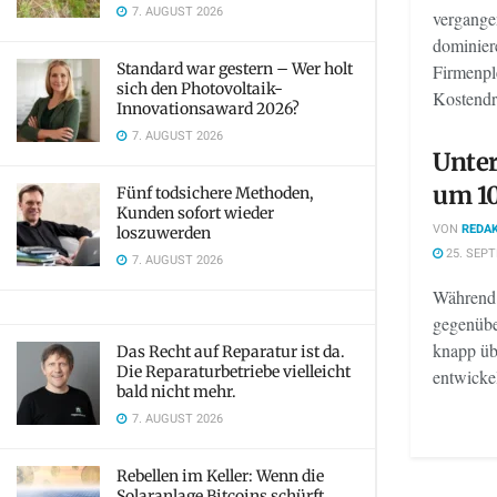
7. AUGUST 2026
vergange
dominiere
Standard war gestern – Wer holt
Firmenpl
sich den Photovoltaik-
Kostendr
Innovationsaward 2026?
7. AUGUST 2026
Unter
um 10
Fünf todsichere Methoden,
Kunden sofort wieder
VON
REDAK
loszuwerden
25. SEP
7. AUGUST 2026
Während 
gegenübe
knapp üb
Das Recht auf Reparatur ist da.
Die Reparaturbetriebe vielleicht
entwickelt
bald nicht mehr.
7. AUGUST 2026
Rebellen im Keller: Wenn die
Solaranlage Bitcoins schürft