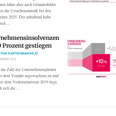
nen Jahre aber auch Gründerfehler
n die Ursachenstatistik bei den
eiten 2025. Der anhaltend hohe
uck ...
­neh­mens­in­sol­venzen
 Prozent gestiegen
TION ELEKTRO|BRANCHE.AT
TEMBER 2023
die Zahl der Unternehmenspleiten
r dem Vorjahr angewachsen ist und
er dem Vorkrisenniveau 2019 liegt,
 sich die ...