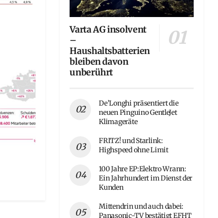
Varta AG insolvent
–
Haushaltsbatterien
bleiben davon
unberührt
De’Longhi präsentiert die
neuen Pinguino GentleJet
Klimageräte
FRITZ! und Starlink:
Highspeed ohne Limit
100 Jahre EP:Elektro Wrann:
Ein Jahrhundert im Dienst der
Kunden
Mittendrin und auch dabei:
Panasonic-TV bestätigt EFHT