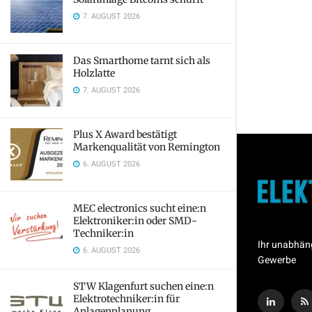
7. AUGUST 2026
Das Smarthome tarnt sich als
Holzlatte
7. AUGUST 2026
Plus X Award bestätigt
Markenqualität von Remington
6. AUGUST 2026
MEC electronics sucht eine:n
Elektroniker:in oder SMD-
Techniker:in
Ihr unabhän
6. AUGUST 2026
Gewerbe
STW Klagenfurt suchen eine:n
Elektrotechniker:in für
Anlagenplanung