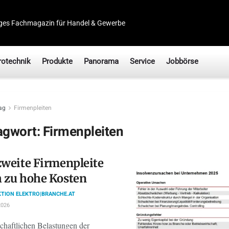
ges Fachmagazin für Handel & Gewerbe
rotechnik
Produkte
Panorama
Service
Jobbörse
ag
Firmenpleiten
agwort:
Firmenpleiten
zweite Firmenpleite
 zu hohe Kosten
TION ELEKTRO|BRANCHE.AT
2026
schaftlichen Belastungen der