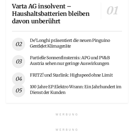
Varta AG insolvent –
Haushaltsbatterien bleiben
davon unberührt
De’Longhi präsentiert die neuen Pinguino
GentleJet Klimageräte
Partielle Sonnenfinsternis: APG und PV&B
Austria sehen nur geringe Auswirkungen
FRITZ! und Starlink: Highspeed ohne Limit
100 Jahre EP:Elektro Wrann: Ein Jahrhundert im
Dienst der Kunden
WERBUNG
WERBUNG