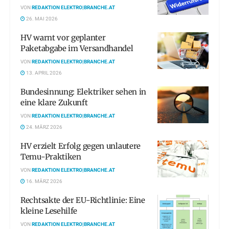
VON
REDAKTION ELEKTRO|BRANCHE.AT
26. MAI 2026
HV warnt vor geplanter
Paketabgabe im Versandhandel
VON
REDAKTION ELEKTRO|BRANCHE.AT
13. APRIL 2026
Bundesinnung: Elektriker sehen in
eine klare Zukunft
VON
REDAKTION ELEKTRO|BRANCHE.AT
24. MÄRZ 2026
HV erzielt Erfolg gegen unlautere
Temu-Praktiken
VON
REDAKTION ELEKTRO|BRANCHE.AT
16. MÄRZ 2026
Rechtsakte der EU-Richtlinie: Eine
kleine Lesehilfe
VON
REDAKTION ELEKTRO|BRANCHE.AT