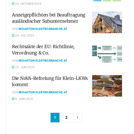
23. OKTOBER 2025
Anzeigepflichten bei Beauftragung
ausländischer Subunternehmer
VON
REDAKTION ELEKTRO|BRANCHE.AT
24. JULI 2025
Rechtsakte der EU: Richtlinie,
Verordnung & Co.
VON
REDAKTION ELEKTRO|BRANCHE.AT
25. JUNI 2025
Die NoVA-Befreiung für Klein-LKWs
kommt
VON
REDAKTION ELEKTRO|BRANCHE.AT
6. JUNI 2025
1
2