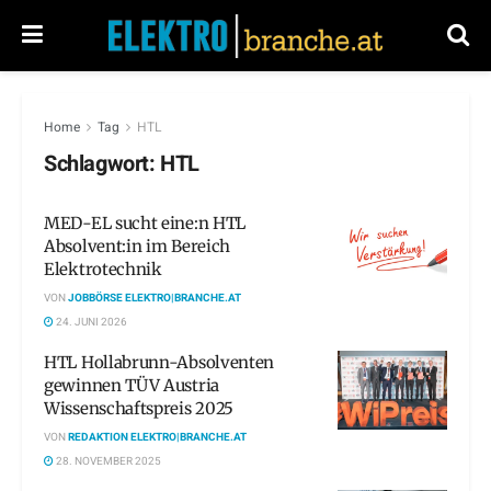
Home
Tag
HTL
Schlagwort:
HTL
MED-EL sucht eine:n HTL
Absolvent:in im Bereich
Elektrotechnik
VON
JOBBÖRSE ELEKTRO|BRANCHE.AT
24. JUNI 2026
HTL Hollabrunn-Absolventen
gewinnen TÜV Austria
Wissenschaftspreis 2025
VON
REDAKTION ELEKTRO|BRANCHE.AT
28. NOVEMBER 2025