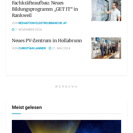
Fachkräfteaufbau: Neues
Bildungsprogramm „GET IT“ in
Rankweil
VON
REDAKTION ELEKTRO|BRANCHE.AT
7. NOVEMBER 2024
Neues PV-Zentrum in Hollabrunn
VON
CHRISTIAN LANNER
21. MAI 2024
WERBUNG
Meist gelesen