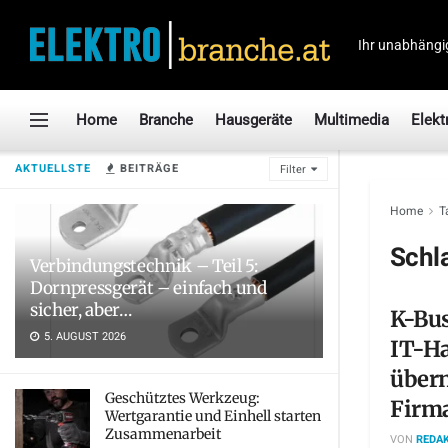
Ihr unabhängi
Home
Branche
Hausgeräte
Multimedia
Elekt
AKTUELLSTE
BEITRÄGE
Filter
Home
T
Schl
Verbindungstechnik – Teil 5:
Dornpressgerät – einfach und
sicher, aber…
K-Bu
5. AUGUST 2026
IT-H
über
Geschütztes Werkzeug:
Firm
Wertgarantie und Einhell starten
Zusammenarbeit
VON
REDAK