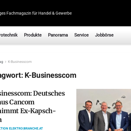
ges Fachmagazin für Handel & Gewerbe
rotechnik
Produkte
Panorama
Service
Jobbörse
ag
K-Businesscom
agwort:
K-Businesscom
sinesscom: Deutsches
aus Cancom
nimmt Ex-Kapsch-
a
TION ELEKTRO|BRANCHE.AT