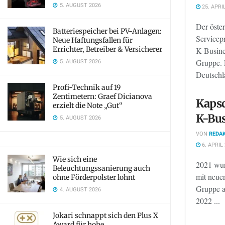
5. AUGUST 2026
25. APRI
Der öste
Batteriespeicher bei PV-Anlagen:
Servicepr
Neue Haftungsfallen für
Errichter, Betreiber & Versicherer
K-Busine
5. AUGUST 2026
Gruppe. 
Deutschla
Profi-Technik auf 19
Zentimetern: Graef Dicianova
Kaps
erzielt die Note „Gut“
K-Bu
5. AUGUST 2026
VON
REDAK
6. APRIL
Wie sich eine
2021 wu
Beleuchtungssanierung auch
mit neue
ohne Förderpolster lohnt
Gruppe au
4. AUGUST 2026
2022 ...
Jokari schnappt sich den Plus X
Award für hohe