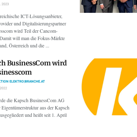
L 2023
rreichische ICT-Lösungsanbieter,
ovider und Digitalisierungspartner
sscom wird Teil der Cancom-
Damit will man die Fokus-Märkte
nd, Österreich und die ...
ch BusinessCom wird
sinesscom
TION ELEKTRO|BRANCHE.AT
 2022
rde die Kapsch BusinessCom AG
r Eigentümerstruktur aus der Kapsch
sgegliedert und heißt seit 1. April