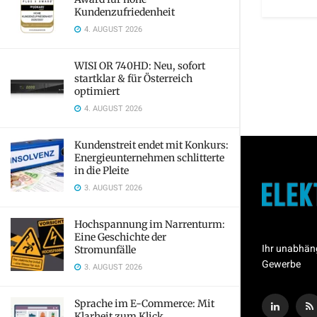
Kundenzufriedenheit
4. AUGUST 2026
WISI OR 740HD: Neu, sofort
startklar & für Österreich
optimiert
4. AUGUST 2026
Kundenstreit endet mit Konkurs:
Energieunternehmen schlitterte
in die Pleite
3. AUGUST 2026
Hochspannung im Narrenturm:
Eine Geschichte der
Ihr unabhän
Stromunfälle
Gewerbe
3. AUGUST 2026
Sprache im E-Commerce: Mit
Klarheit zum Klick