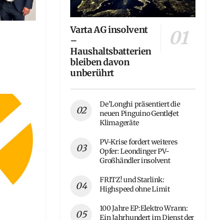
Varta AG insolvent
–
Haushaltsbatterien
bleiben davon
unberührt
De’Longhi präsentiert die
neuen Pinguino GentleJet
Klimageräte
PV-Krise fordert weiteres
Opfer: Leondinger PV-
Großhändler insolvent
FRITZ! und Starlink:
Highspeed ohne Limit
100 Jahre EP:Elektro Wrann:
Ein Jahrhundert im Dienst der