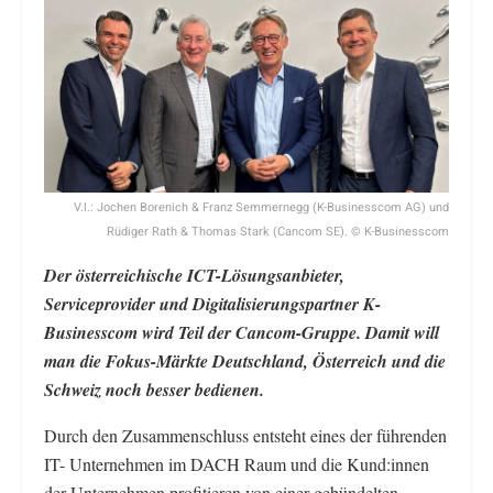
V.l.: Jochen Borenich & Franz Semmernegg (K-Businesscom AG) und
Rüdiger Rath & Thomas Stark (Cancom SE). © K-Businesscom
Der österreichische ICT-Lösungsanbieter,
Serviceprovider und Digitalisierungspartner K-
Businesscom wird Teil der Cancom-Gruppe. Damit will
man die Fokus-Märkte Deutschland, Österreich und die
Schweiz noch besser bedienen.
Durch den Zusammenschluss entsteht eines der führenden
IT- Unternehmen im DACH Raum und die Kund:innen
der Unternehmen profitieren von einer gebündelten