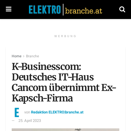
WERBUNG
Home
Branche
K-Businesscom:
Deutsches IT-Haus
Cancom übernimmt Ex-
Kapsch-Firma
von
Redaktion ELEKTRO|branche.at
25. April 2023