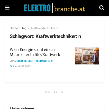
Home
Tag
Kraftwerktechniker:in
Schlagwort:
Kraftwerktechniker:in
Wien Energie sucht eine:n
Mitarbeiter:in fürs Kraftwerk
VON
JOBBÖRSE ELEKTRO|BRANCHE.AT
5. AUGUST 2025
WERBUNG