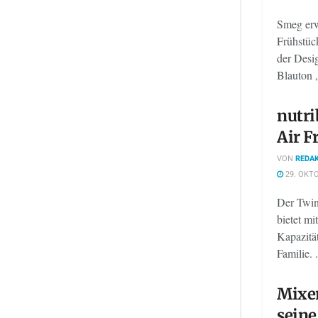
Smeg erw
Frühstück
der Desi
Blauton 
nutri
Air Fr
VON
REDAK
29. OKTO
Der Twin
bietet mi
Kapazität
Familie. .
Mixer
seine