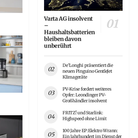
Varta AG insolvent
–
Haushaltsbatterien
bleiben davon
unberührt
De’Longhi präsentiert die
neuen Pinguino GentleJet
Klimageräte
PV-Krise fordert weiteres
Opfer: Leondinger PV-
Großhändler insolvent
FRITZ! und Starlink:
Highspeed ohne Limit
100 Jahre EP:Elektro Wrann:
Ein Jahrhundert im Dienst der