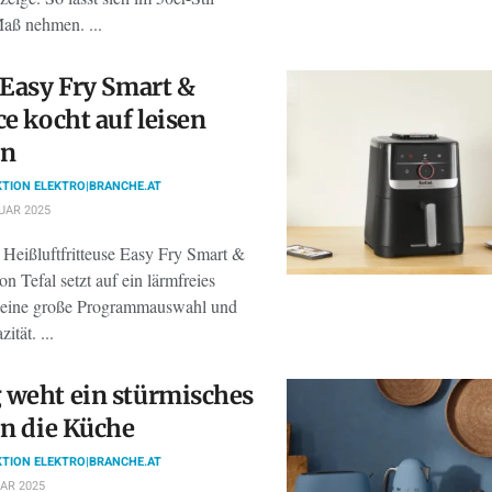
Maß nehmen. ...
 Easy Fry Smart &
ce kocht auf leisen
en
TION ELEKTRO|BRANCHE.AT
UAR 2025
 Heißluftfritteuse Easy Fry Smart &
on Tefal setzt auf ein lärmfreies
eine große Programmauswahl und
tät. ...
weht ein stürmisches
in die Küche
TION ELEKTRO|BRANCHE.AT
AR 2025