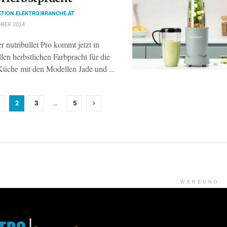
TION ELEKTRO|BRANCHE.AT
BER 2024
 nutribullet Pro kommt jetzt in
llen herbstlichen Farbpracht für die
 Küche mit den Modellen Jade und ...
2
3
…
5
WERBUNG