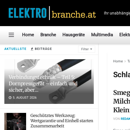
Ihr unabhängi
Home
Branche
Hausgeräte
Multimedia
Elekt
AKTUELLSTE
BEITRÄGE
Filter
Home
T
Schl
Verbindungstechnik – Teil 5:
Dornpressgerät – einfach und
sicher, aber…
Smeg:
5. AUGUST 2026
Milc
Klei
Geschütztes Werkzeug:
VON
REDAK
Wertgarantie und Einhell starten
Zusammenarbeit