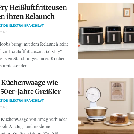
Fry Heißluftfritteusen
en ihren Relaunch
TION ELEKTRO|BRANCHE.AT
2025
Hobbs bringt mit dem Relaunch seine
chen Heißluftfritteusen „SatisFry“
neusten Stand für gesundes Kochen.
m umfassenden ...
o Küchenwaage wie
50er-Jahre Greißler
TION ELEKTRO|BRANCHE.AT
2025
 Küchenwaage von Smeg verbindet
look Analog- und moderne
zeige. So lässt sich im 50er-Stil