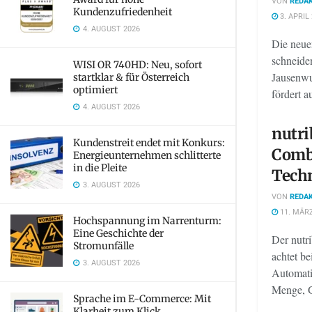
VON
REDAK
Kundenzufriedenheit
3. APRIL
4. AUGUST 2026
Die neue
schneiden
WISI OR 740HD: Neu, sofort
Jausenwu
startklar & für Österreich
optimiert
fördert a
4. AUGUST 2026
nutri
Kundenstreit endet mit Konkurs:
Comb
Energieunternehmen schlitterte
in die Pleite
Tech
3. AUGUST 2026
VON
REDAK
11. MÄRZ
Hochspannung im Narrenturm:
Eine Geschichte der
Der nutr
Stromunfälle
achtet be
3. AUGUST 2026
Automati
Menge, G
Sprache im E-Commerce: Mit
Klarheit zum Klick