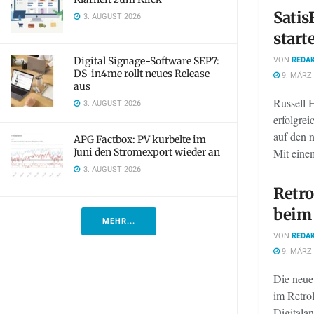
Satis
3. AUGUST 2026
start
VON
REDAK
Digital Signage-Software SEP7:
DS-in4me rollt neues Release
9. MÄRZ 
aus
Russell 
3. AUGUST 2026
erfolgrei
auf den 
APG Factbox: PV kurbelte im
Juni den Stromexport wieder an
Mit eine
3. AUGUST 2026
Retr
beim 
MEHR...
VON
REDAK
9. MÄRZ 
Die neue
im Retro
Digitalan