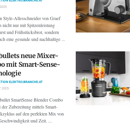
TION ELEKTRO|BRANCHE.AT
 2025
n Style-Allesschneider von Graef
 nicht nur mit Spitzenleistung
rst und Frühstücksbrot, sondern
uch eine gesunde und nachhaltige ...
bullets neue Mixer-
o mit Smart-Sense-
nologie
TION ELEKTRO|BRANCHE.AT
 2025
ibullet SmartSense Blender Combo
i der Zubereitung mittels Smart-
kzyklus auf den perfekten Mix von
eschwindigkeit und Zeit. ...