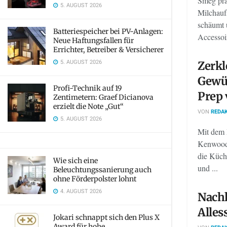
Smeg prä
5. AUGUST 2026
Milchauf
schäumt 
Batteriespeicher bei PV-Anlagen:
Accessoi
Neue Haftungsfallen für
Errichter, Betreiber & Versicherer
5. AUGUST 2026
Zerkl
Gewü
Profi-Technik auf 19
Prep
Zentimetern: Graef Dicianova
erzielt die Note „Gut“
VON
REDAK
5. AUGUST 2026
Mit dem 
Kenwood 
die Küche
Wie sich eine
und ...
Beleuchtungssanierung auch
ohne Förderpolster lohnt
4. AUGUST 2026
Nachh
Alles
Jokari schnappt sich den Plus X
Award für hohe