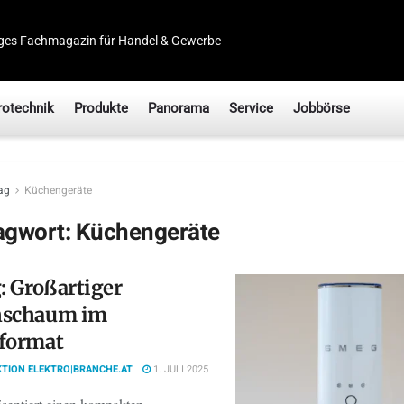
ges Fachmagazin für Handel & Gewerbe
rotechnik
Produkte
Panorama
Service
Jobbörse
ag
Küchengeräte
agwort:
Küchengeräte
 Großartiger
hschaum im
nformat
TION ELEKTRO|BRANCHE.AT
1. JULI 2025