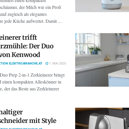
sentiert einen kompakten
schäumer, der Milch wie ein Profi
und zugleich als elegantes
re jede Küche aufwertet. Damit ...
einerer trifft
rzmühle: Der Duo
 von Kenwood
TION ELEKTRO|BRANCHE.AT
7. MAI 2025
Duo Prep 2-in-1 Zerkleinerer bringt
einen kompakten Alleskönner in
, der das Beste aus Zerkleinerer
altiger
schneider mit Style