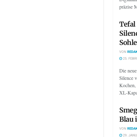
präzise 
Tefal
Silen
Sohl
VON
REDAK
25. FEBR
Die neue
Silence v
Kochen, 
XL-Kapazi
Smeg 
Blau 
VON
REDAK
29. JANU