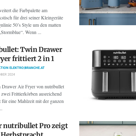
eitert die Farbpalette am
stisch für drei seiner Kleingeräte
gnlinie 50’s Style um den matten
„Stormblue“. Wenn ...
bullet: Twin Drawer
yer frittiert 2 in 1
TION ELEKTRO|BRANCHE.AT
BER 2024
 Drawer Air Fryer von nutribullet
t zwei Frittierkörben ausreichend
 für eine Mahlzeit mit der ganzen
..
 nutribullet Pro zeigt
 Herbstpracht