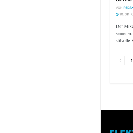
VON
REDAK
10. OKTO
Der Mixer
seiner vo
stilvolle
1