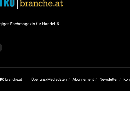
giges Fachmagazin für Handel- &
Über uns/Mediadaten
Abonnement
Newsletter
Kon
RO|branche.at