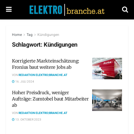
Home
Tag
Kündigungen
Schlagwort:
Kündigungen
Korrigierte Markteinschätzung:
Fronius baut weitere Jobs ab
VON
REDAKTION ELEKTRO|BRANCHE.AT
16. JULI 2024
Hoher Preisdruck, weniger
Aufträge: Zumtobel baut Mitarbeiter
ab
VON
REDAKTION ELEKTRO|BRANCHE.AT
13. OKTOBER 2023