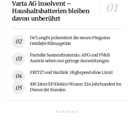
Varta AG insolvent –
Haushaltsbatterien bleiben
davon unberührt
De’Longhi präsentiert die neuen Pinguino
GentleJet Klimageräte
Partielle Sonnenfinsternis: APG und PV&B
Austria sehen nur geringe Auswirkungen
FRITZ! und Starlink: Highspeed ohne Limit
100 Jahre EP:Elektro Wrann: Ein Jahrhundert im
Dienst der Kunden
WERBUNG