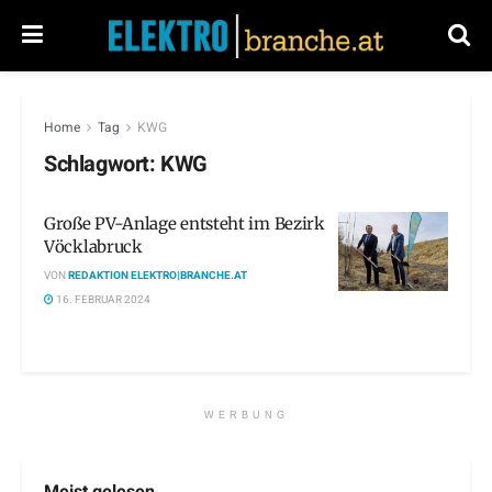
Home
Tag
KWG
Schlagwort:
KWG
Große PV-Anlage entsteht im Bezirk
Vöcklabruck
VON
REDAKTION ELEKTRO|BRANCHE.AT
16. FEBRUAR 2024
WERBUNG