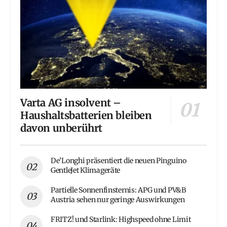
Varta AG insolvent –
Haushaltsbatterien bleiben
davon unberührt
De’Longhi präsentiert die neuen Pinguino
GentleJet Klimageräte
Partielle Sonnenfinsternis: APG und PV&B
Austria sehen nur geringe Auswirkungen
FRITZ! und Starlink: Highspeed ohne Limit