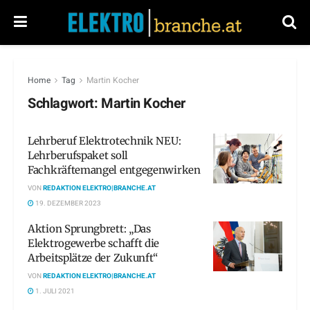
Home
Tag
Martin Kocher
Schlagwort:
Martin Kocher
Lehrberuf Elektrotechnik NEU:
Lehrberufspaket soll
Fachkräftemangel entgegenwirken
VON
REDAKTION ELEKTRO|BRANCHE.AT
19. DEZEMBER 2023
Aktion Sprungbrett: „Das
Elektrogewerbe schafft die
Arbeitsplätze der Zukunft“
VON
REDAKTION ELEKTRO|BRANCHE.AT
1. JULI 2021