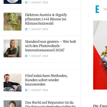
7. AUGUST 2026
vo
Elektron Austria & Signify
pflanzten 1.441 Bäume im
Klimaschutzwald
7. AUGUST 2026
Standard war gestern – Wer holt
sich den Photovoltaik-
Innovationsaward 2026?
7. AUGUST 2026
Fünf todsichere Methoden,
Kunden sofort wieder
loszuwerden
7. AUGUST 2026
Das Recht auf Reparatur ist da.
Die Ener
Die Reparaturbetriebe vielleicht