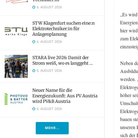
6. AUGUST 2026
„Es wird
Energien
STW Klagenfurt suchen eine:n
Elektrotechniker:in für
hier wird
Anlagenplanung
zum Elek
6. AUGUST 2026
einzuste
STARA live 2026: Damit der
Neben de
Strom weiß, wo es langgeht …
Ausbildu
6. AUGUST 2026
werden. „
Elektrog
Neuer Name für die
höher sei
Energiezukunft: Aus PV Austria
wird PV&B Austria
Umschulu
6. AUGUST 2026
Elektroge
bauen st
unseren B
MEHR...
sich der