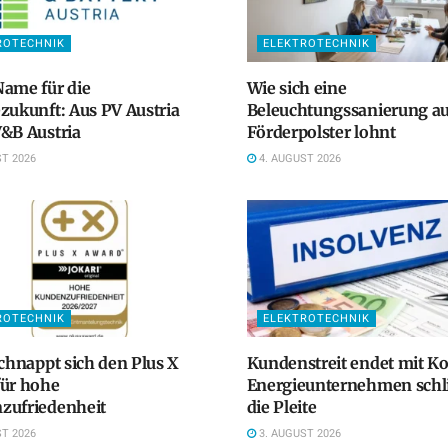
ROTECHNIK
ELEKTROTECHNIK
ame für die
Wie sich eine
zukunft: Aus PV Austria
Beleuchtungssanierung a
&B Austria
Förderpolster lohnt
T 2026
4. AUGUST 2026
ROTECHNIK
ELEKTROTECHNIK
schnappt sich den Plus X
Kundenstreit endet mit K
für hohe
Energieunternehmen schlit
zufriedenheit
die Pleite
T 2026
3. AUGUST 2026