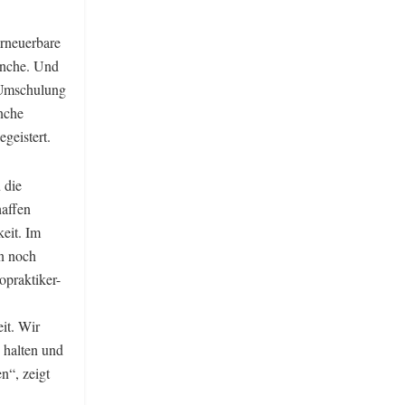
erneuerbare
anche. Und
r Umschulung
nche
geistert.
 die
haffen
keit. Im
en noch
opraktiker-
it. Wir
 halten und
n“, zeigt