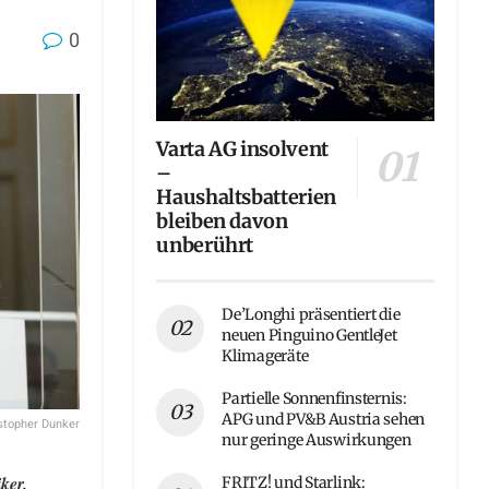
0
Varta AG insolvent
–
Haushaltsbatterien
bleiben davon
unberührt
De’Longhi präsentiert die
neuen Pinguino GentleJet
Klimageräte
Partielle Sonnenfinsternis:
APG und PV&B Austria sehen
istopher Dunker
nur geringe Auswirkungen
ker.
FRITZ! und Starlink: