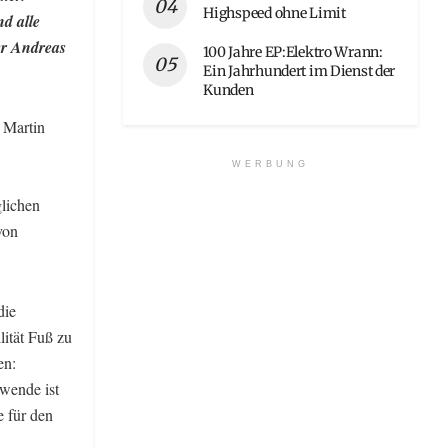
Highspeed ohne Limit
d alle
er Andreas
100 Jahre EP:Elektro Wrann:
Ein Jahrhundert im Dienst der
Kunden
 Martin
WERBUNG
glichen
von
die
lität Fuß zu
en:
wende ist
e für den