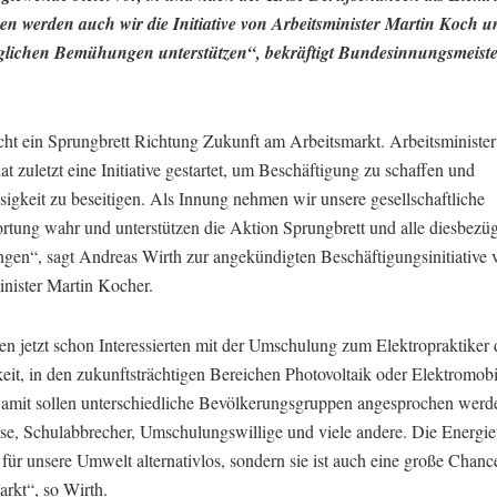
n werden auch wir die Initiative von Arbeitsminister Martin Koch un
glichen Bemühungen unterstützen“, bekräftigt Bundesinnungsmeist
cht ein Sprungbrett Richtung Zukunft am Arbeitsmarkt. Arbeitsminister
t zuletzt eine Initiative gestartet, um Beschäftigung zu schaffen und
sigkeit zu beseitigen. Als Innung nehmen wir unsere gesellschaftliche
rtung wahr und unterstützen die Aktion Sprungbrett und alle diesbezü
en“, sagt Andreas Wirth zur angekündigten Beschäftigungsinitiative 
inister Martin Kocher.
en jetzt schon Interessierten mit der Umschulung zum Elektropraktiker 
it, in den zukunftsträchtigen Bereichen Photovoltaik oder Elektromobi
Damit sollen unterschiedliche Bevölkerungsgruppen angesprochen werd
ose, Schulabbrecher, Umschulungswillige und viele andere. Die Energie
 für unsere Umwelt alternativlos, sondern sie ist auch eine große Chanc
arkt“, so Wirth.