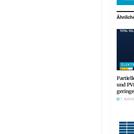
Ähnlic
ELEKT
Partiel
und PV&
gering
7. AUGUS