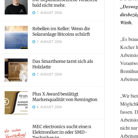
bald nicht mehr.
„Deswege
7. AUGUST 2026
diesbezü
Wirth.
Rebellen im Keller: Wenn die
Solaranlage Bitcoins schürft
„Es brau
7. AUGUST 2026
Kocher ha
Arbeitslo
Das Smarthome tarnt sich als
Verantwo
Holzlatte
Bemühung
7. AUGUST 2026
Arbeitsm
Plus X Award bestätigt
„Wir biet
Markenqualität von Remington
Möglichke
6. AUGUST 2026
fassen. 
Arbeitsl
MEC electronics sucht eine:n
nicht nur
Elektroniker:in oder SMD-
Arbeitsm
Techniker:in