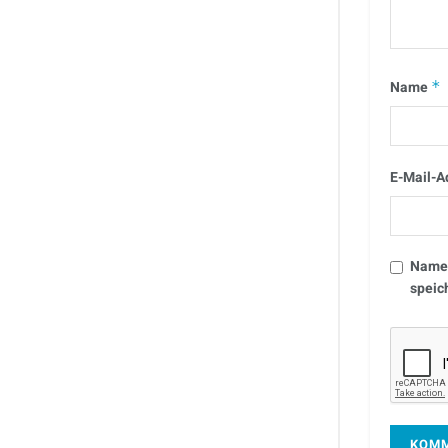
Name
*
E-Mail-A
Name,
speic