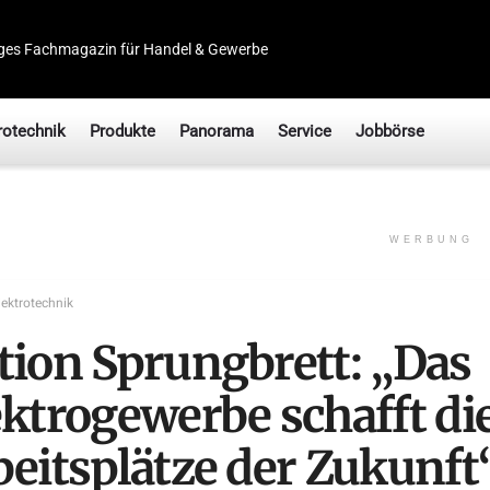
ges Fachmagazin für Handel & Gewerbe
rotechnik
Produkte
Panorama
Service
Jobbörse
WERBUNG
lektrotechnik
tion Sprungbrett: „Das
ektrogewerbe schafft di
beitsplätze der Zukunft