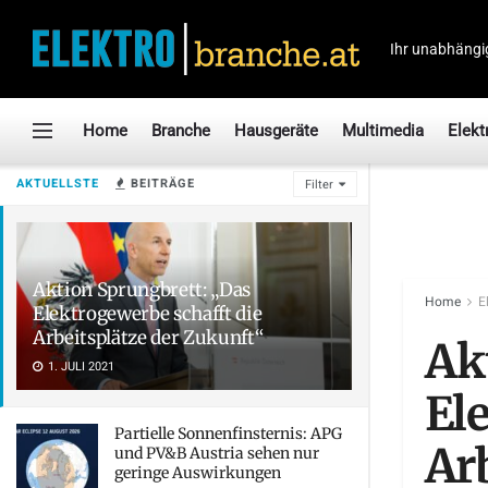
Ihr unabhängi
Home
Branche
Hausgeräte
Multimedia
Elekt
AKTUELLSTE
BEITRÄGE
Filter
Aktion Sprungbrett: „Das
Home
E
Elektrogewerbe schafft die
Arbeitsplätze der Zukunft“
Ak
1. JULI 2021
El
Partielle Sonnenfinsternis: APG
Ar
und PV&B Austria sehen nur
geringe Auswirkungen