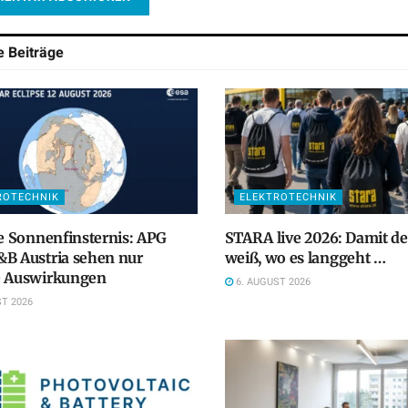
he
Beiträge
ROTECHNIK
ELEKTROTECHNIK
le Sonnenfinsternis: APG
STARA live 2026: Damit d
B Austria sehen nur
weiß, wo es langgeht …
e Auswirkungen
6. AUGUST 2026
T 2026