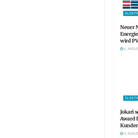
ELEKT
Neuer N
Energie
wird PV
6. AUGUS
ELEKT
Jokari 
Award 
Kunden
4. AUGUS