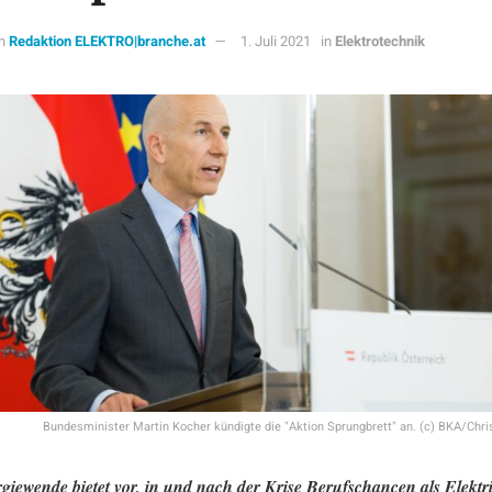
n
Redaktion ELEKTRO|branche.at
1. Juli 2021
in
Elektrotechnik
Bundesminister Martin Kocher kündigte die "Aktion Sprungbrett" an. (c) BKA/Chr
giewende bietet vor, in und nach der Krise Berufschancen als Elektri