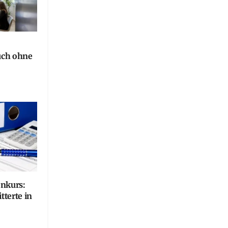
uch ohne
onkurs:
terte in