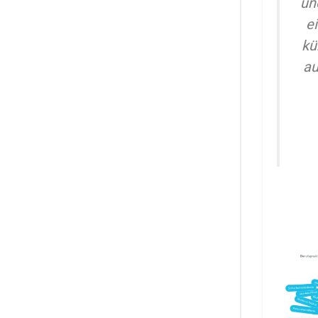
un
e
kü
au