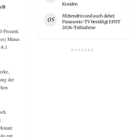
Kunden
llt
Mittendrin und auch dabei:
Panasonic-TV bestätigt EFHT
2026-Teilnahme
0 Prozent.
ges) Minus
-8,1
WERBUNG
erke,
gung der
chen
och
t
 Monate
ldo mit