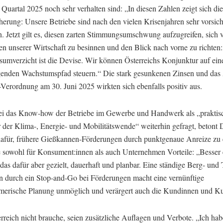
e Quartal 2025 noch sehr verhalten sind: „In diesen Zahlen zeigt sich die
herung: Unsere Betriebe sind nach den vielen Krisenjahren sehr vorsich
. Jetzt gilt es, diesen zarten Stimmungsumschwung aufzugreifen, sich 
en unserer Wirtschaft zu besinnen und den Blick nach vorne zu richten:
sumverzicht ist die Devise. Wir können Österreichs Konjunktur auf eine
agenden Wachstumspfad steuern.“ Die stark gesunkenen Zinsen und das
Verordnung am 30. Juni 2025 wirkten sich ebenfalls positiv aus.
i das Know-how der Betriebe im Gewerbe und Handwerk als „praktis
 der Klima-, Energie- und Mobilitätswende“ weiterhin gefragt, betont 
 dafür, frühere Gießkannen-Förderungen durch punktgenaue Anreize zu 
e sowohl für Konsument:innen als auch Unternehmen Vorteile: „Besser
das dafür aber gezielt, dauerhaft und planbar. Eine ständige Berg- und 
n durch ein Stop-and-Go bei Förderungen macht eine vernünftige
merische Planung unmöglich und verärgert auch die Kundinnen und K
rreich nicht brauche, seien zusätzliche Auflagen und Verbote. „Ich ha