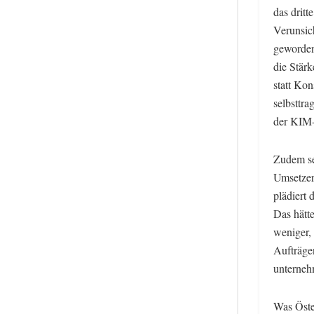
das dritt
Verunsic
geworden
die Stärk
statt Kon
selbsttr
der KIM-
Zudem se
Umsetzer
plädiert
Das hätt
weniger, 
Aufträge
unterneh
Was Öste