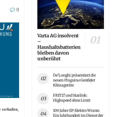
0
Varta AG insolvent
–
Haushaltsbatterien
bleiben davon
unberührt
De’Longhi präsentiert die
neuen Pinguino GentleJet
Klimageräte
FRITZ! und Starlink:
Highspeed ohne Limit
 verhalten,
100 Jahre EP:Elektro Wrann:
Ein Jahrhundert im Dienst der