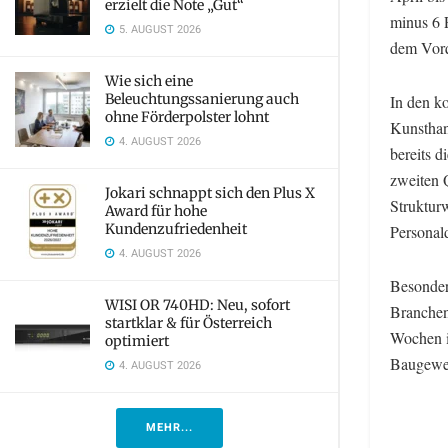
erzielt die Note „Gut“
minus 6 
5. AUGUST 2026
dem Vorq
Wie sich eine
Beleuchtungssanierung auch
In den k
ohne Förderpolster lohnt
Kunsthan
4. AUGUST 2026
bereits 
zweiten Q
Jokari schnappt sich den Plus X
Struktur
Award für hohe
Kundenzufriedenheit
Personal
4. AUGUST 2026
Besonder
WISI OR 740HD: Neu, sofort
Branchen
startklar & für Österreich
Wochen i
optimiert
Baugewe
4. AUGUST 2026
MEHR...