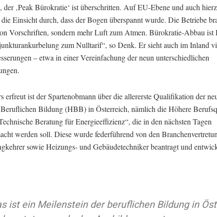
, der ‚Peak Bürokratie‘ ist überschritten. Auf EU-Ebene und auch hier
h die Einsicht durch, dass der Bogen überspannt wurde. Die Betriebe b
von Vorschriften, sondern mehr Luft zum Atmen. Bürokratie-Abbau ist 
unkturankurbelung zum Nulltarif“, so Denk. Er sieht auch im Inland vi
esserungen – etwa in einer Vereinfachung der neun unterschiedlichen
ungen.
 erfreut ist der Spartenobmann über die allererste Qualifikation der ne
Beruflichen Bildung (HBB) in Österreich, nämlich die Höhere Berufsqu
echnische Beratung für Energieeffizienz“, die in den nächsten Tagen
cht werden soll. Diese wurde federführend von den Branchenvertretu
gkehrer sowie Heizungs- und Gebäudetechniker beantragt und entwick
s ist ein Meilenstein der beruflichen Bildung in Öst