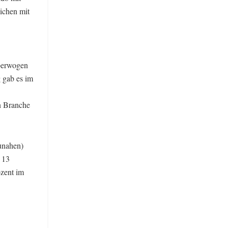
ichen mit
berwogen
g gab es im
n Branche
aunahen)
 13
ozent im