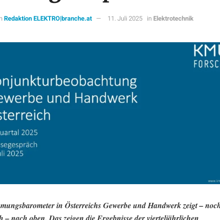
n
Redaktion ELEKTRO|branche.at
11. Juli 2025
in
Elektrotechnik
mungsbarometer in Österreichs Gewerbe und Handwerk zeigt – noch
h – nach oben. Das zeigen die Ergebnisse der vierteljährlichen