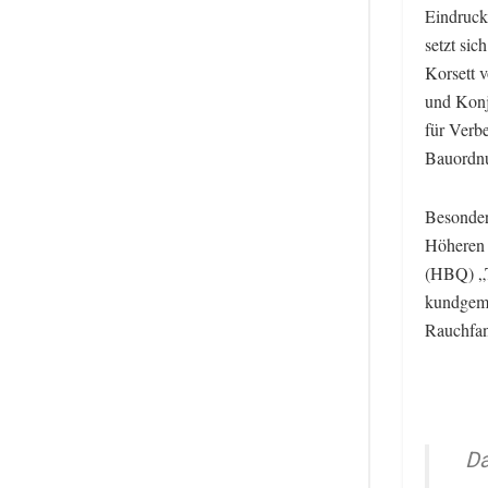
Eindruck
setzt sic
Korsett 
und Konj
für Verb
Bauordn
Besonders
Höheren 
(HBQ) „T
kundgema
Rauchfan
Da