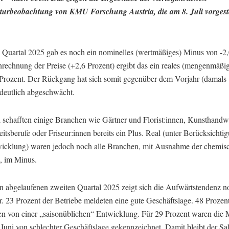
urbeobachtung von KMU Forschung Austria, die am 8. Juli vorgeste
n Quartal 2025 gab es noch ein nominelles (wertmäßiges) Minus von -2,
nrechnung der Preise (+2,6 Prozent) ergibt das ein reales (mengenmäßi
 Prozent. Der Rückgang hat sich somit gegenüber dem Vorjahr (damals 
 deutlich abgeschwächt.
 schafften einige Branchen wie Gärtner und Florist:innen, Kunsthandw
tsberufe oder Friseur:innen bereits ein Plus. Real (unter Berücksichti
wicklung) waren jedoch noch alle Branchen, mit Ausnahme der chemis
 im Minus.
n abgelaufenen zweiten Quartal 2025 zeigt sich die Aufwärtstendenz n
r. 23 Prozent der Betriebe meldeten eine gute Geschäftslage. 48 Prozen
ten von einer „saisonüblichen“ Entwicklung. Für 29 Prozent waren die
 Juni von schlechter Geschäftslage gekennzeichnet. Damit bleibt der Sa