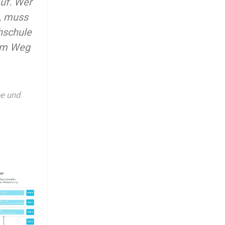
uf. Wer
, muss
hschule
hem Weg
be und