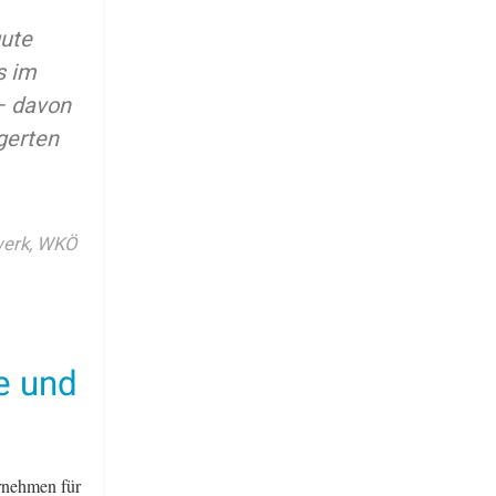
gute
s im
– davon
gerten
werk, WKÖ
e und
rnehmen für