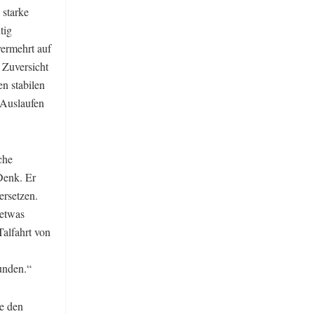
 starke
tig
vermehrt auf
 Zuversicht
n stabilen
 Auslaufen
che
Denk. Er
ersetzen.
 etwas
Talfahrt von
unden.“
be den