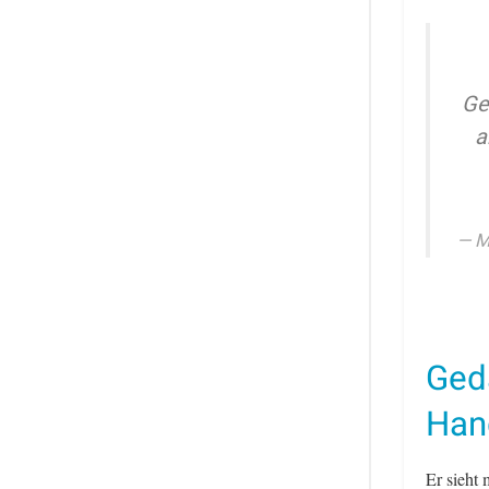
Ge
a
M
Ged
Han
Er sieht