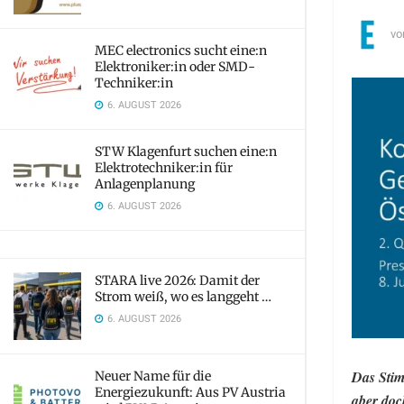
vo
MEC electronics sucht eine:n
Elektroniker:in oder SMD-
Techniker:in
6. AUGUST 2026
STW Klagenfurt suchen eine:n
Elektrotechniker:in für
Anlagenplanung
6. AUGUST 2026
STARA live 2026: Damit der
Strom weiß, wo es langgeht …
6. AUGUST 2026
Das Stim
Neuer Name für die
Energiezukunft: Aus PV Austria
aber doc