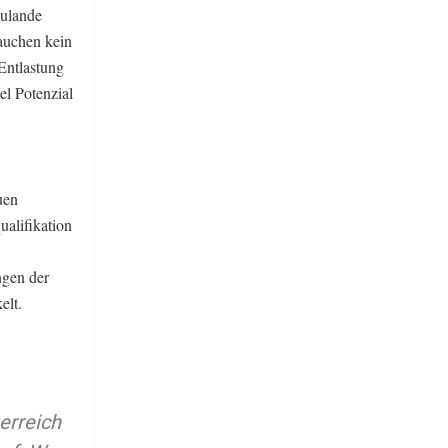
zulande
rauchen kein
Entlastung
el Potenzial
uen
alifikation
ngen der
elt.
erreich