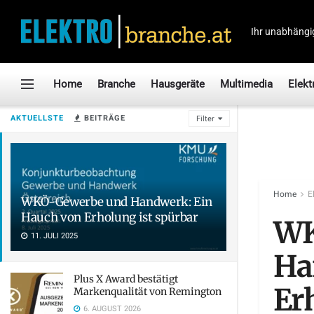
Ihr unabhängi
Home
Branche
Hausgeräte
Multimedia
Elekt
AKTUELLSTE
BEITRÄGE
Filter
Home
E
WKÖ-Gewerbe und Handwerk: Ein
Hauch von Erholung ist spürbar
WK
11. JULI 2025
Ha
Plus X Award bestätigt
Er
Markenqualität von Remington
6. AUGUST 2026