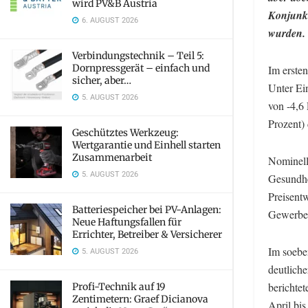
wird PV&B Austria
Konjunkt
6. AUGUST 2026
wurden.
Verbindungstechnik – Teil 5:
Dornpressgerät – einfach und
Im erste
sicher, aber…
Unter Ei
5. AUGUST 2026
von -4,6
Prozent)
Geschütztes Werkzeug:
Wertgarantie und Einhell starten
Zusammenarbeit
Nominell
5. AUGUST 2026
Gesundhei
Preisent
Batteriespeicher bei PV-Anlagen:
Gewerbe,
Neue Haftungsfallen für
Errichter, Betreiber & Versicherer
Im soebe
5. AUGUST 2026
deutliche
berichte
Profi-Technik auf 19
Zentimetern: Graef Dicianova
April bis