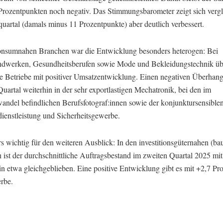
Prozentpunkten noch negativ. Das Stimmungsbarometer zeigt sich vergl
uartal (damals minus 11 Prozentpunkte) aber deutlich verbessert.
onsumnahen Branchen war die Entwicklung besonders heterogen: Bei
dwerken, Gesundheitsberufen sowie Mode und Bekleidungstechnik ü
die Betriebe mit positiver Umsatzentwicklung. Einen negativen Überhan
uartal weiterhin in der sehr exportlastigen Mechatronik, bei den im
wandel befindlichen Berufsfotograf:innen sowie der konjunktursensible
dienstleistung und Sicherheitsgewerbe.
s wichtig für den weiteren Ausblick: In den investitionsgüternahen (b
 ist der durchschnittliche Auftragsbestand im zweiten Quartal 2025 mit
n etwa gleichgeblieben. Eine positive Entwicklung gibt es mit +2,7 Pr
rbe.