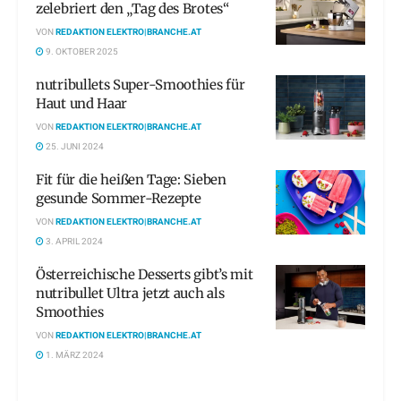
zelebriert den „Tag des Brotes“
VON
REDAKTION ELEKTRO|BRANCHE.AT
9. OKTOBER 2025
nutribullets Super-Smoothies für
Haut und Haar
VON
REDAKTION ELEKTRO|BRANCHE.AT
25. JUNI 2024
Fit für die heißen Tage: Sieben
gesunde Sommer-Rezepte
VON
REDAKTION ELEKTRO|BRANCHE.AT
3. APRIL 2024
Österreichische Desserts gibt’s mit
nutribullet Ultra jetzt auch als
Smoothies
VON
REDAKTION ELEKTRO|BRANCHE.AT
1. MÄRZ 2024