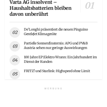
Varta AG insolvent –
Haushaltsbatterien bleiben
davon unberührt
De’Longhi präsentiert die neuen Pinguino
GentleJet Klimageräte
Partielle Sonnenfinsternis: APG und PV&B
Austria sehen nur geringe Auswirkungen
100 Jahre EP:Elektro Wrann: Ein Jahrhundert im
Dienst der Kunden
FRITZ! und Starlink: Highspeed ohne Limit
WERBUNG