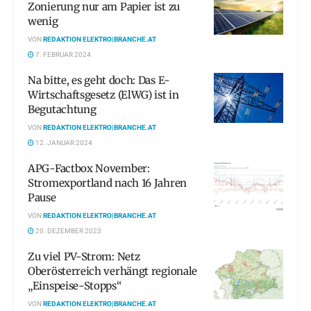
Zonierung nur am Papier ist zu
wenig
VON
REDAKTION ELEKTRO|BRANCHE.AT
7. FEBRUAR 2024
Na bitte, es geht doch: Das E-
Wirtschaftsgesetz (ElWG) ist in
Begutachtung
VON
REDAKTION ELEKTRO|BRANCHE.AT
12. JANUAR 2024
APG-Factbox November:
Stromexportland nach 16 Jahren
Pause
VON
REDAKTION ELEKTRO|BRANCHE.AT
20. DEZEMBER 2023
Zu viel PV-Strom: Netz
Oberösterreich verhängt regionale
„Einspeise-Stopps“
VON
REDAKTION ELEKTRO|BRANCHE.AT