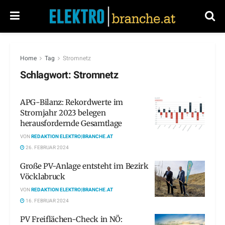
Home
Tag
Stromnetz
Schlagwort:
Stromnetz
APG-Bilanz: Rekordwerte im
Stromjahr 2023 belegen
herausfordernde Gesamtlage
VON
REDAKTION ELEKTRO|BRANCHE.AT
26. FEBRUAR 2024
Große PV-Anlage entsteht im Bezirk
Vöcklabruck
VON
REDAKTION ELEKTRO|BRANCHE.AT
16. FEBRUAR 2024
PV Freiflächen-Check in NÖ: