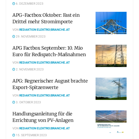
6. DEZEMBER 2023
APG-Factbox Oktober: Fast ein
Drittel mehr Stromimporte
VON
REDAKTION ELEKTRO|BRANCHE.AT
29. NOVEMBER 2023
APG Factbox September: 10. Mio
Euro für Redispatch-Maßnahmen
VON
REDAKTION ELEKTRO|BRANCHE.AT
2. NOVEMBER 2023
APG: Regnerischer August brachte
Export-Spitzenwerte
VON
REDAKTION ELEKTRO|BRANCHE.AT
3. OKTOBER 2023
Handlungsanleitung für die
Errichtung von PV-Anlagen
VON
REDAKTION ELEKTRO|BRANCHE.AT
15. SEPTEMBER 2023