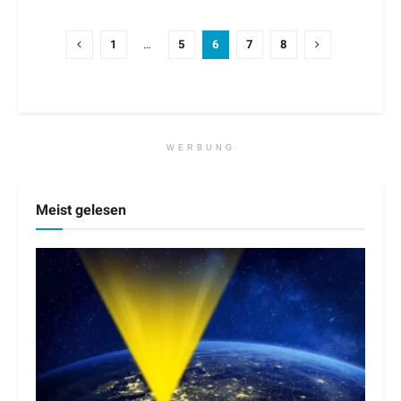
1
…
5
6
7
8
WERBUNG
Meist gelesen