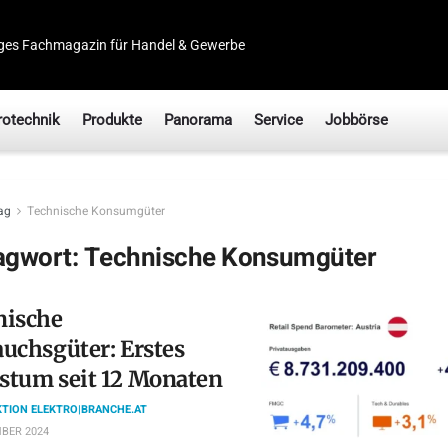
ges Fachmagazin für Handel & Gewerbe
rotechnik
Produkte
Panorama
Service
Jobbörse
ag
Technische Konsumgüter
agwort:
Technische Konsumgüter
nische
uchsgüter: Erstes
stum seit 12 Monaten
TION ELEKTRO|BRANCHE.AT
BER 2024