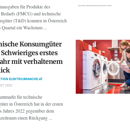
atausgaben für Produkte des
n Bedarfs (FMCG) und technische
sgüter (T&D) konnten in Österreich
n Quartal ein Wachstum ...
nische Konsumgüter
 Schwieriges erstes
ahr mit verhaltenem
ick
TION ELEKTRO|BRANCHE.AT
ST 2022
mtmarkt für technische
er in Österreich hat in der ersten
es Jahres 2022 gegenüber dem
szeitraum einen Rückgang ...