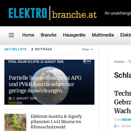
Ihr unabhängi
Home
Branche
Hausgeräte
Multimedia
Elekt
AKTUELLSTE
BEITRÄGE
Filter
Home
T
Schl
Partielle Sonnenfinsternis: APG
und PV&B Austria sehen nur
geringe Auswirkungen
Tech
7. AUGUST 2026
Gebra
Wach
Elektron Austria & Signify
VON
REDAK
pflanzten 1.441 Bäume im
5. DEZEM
Klimaschutzwald