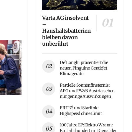
Varta AG insolvent
–
Haushaltsbatterien
bleiben davon
unberührt
De’Longhi präsentiert die
neuen Pinguino GentleJet
Klimageräte
Partielle Sonnenfinsternis:
APG und PV&B Austria sehen
nur geringe Auswirkungen
FRITZ! und Starlink:
Highspeed ohne Limit
100 Jahre EP:Elektro Wrann:
Ein Jahrhundert im Dienst der