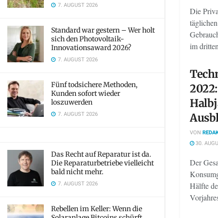
7. AUGUST 2026
Die Priv
tägliche
Standard war gestern – Wer holt
Gebrauch
sich den Photovoltaik-
im dritte
Innovationsaward 2026?
7. AUGUST 2026
Tech
Fünf todsichere Methoden,
2022:
Kunden sofort wieder
Halbj
loszuwerden
7. AUGUST 2026
Ausbl
VON
REDAK
30. AUGU
Das Recht auf Reparatur ist da.
Der Gesa
Die Reparaturbetriebe vielleicht
bald nicht mehr.
Konsumgüt
7. AUGUST 2026
Hälfte d
Vorjahre
Rebellen im Keller: Wenn die
Solaranlage Bitcoins schürft