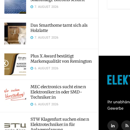
7. AUGUST 2026
Das Smarthome tarnt sich als
Holzlatte
7. AUGUST 2026
Plus X Award bestätigt
Markenqualität von Remington
6. AUGUST 2026
MEC electronics sucht eine:n
Elektroniker:in oder SMD-
Techniker:in
Ihr unabhän
6. AUGUST 2026
Gewerbe
STW Klagenfurt suchen eine:n
Elektrotechniker:in für
Anlagenplanung