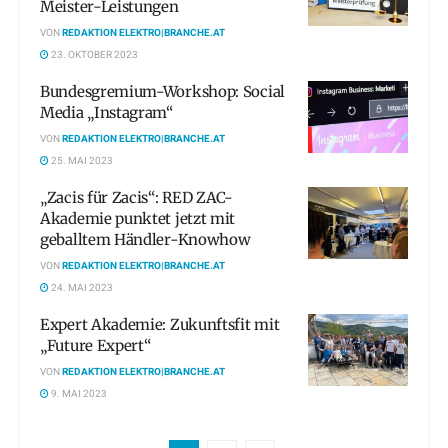
Meister-Leistungen
VON
REDAKTION ELEKTRO|BRANCHE.AT
23. OKTOBER 2023
Bundesgremium-Workshop: Social
Media „Instagram“
VON
REDAKTION ELEKTRO|BRANCHE.AT
25. MAI 2023
„Zacis für Zacis“: RED ZAC-
Akademie punktet jetzt mit
geballtem Händler-Knowhow
VON
REDAKTION ELEKTRO|BRANCHE.AT
24. MAI 2023
Expert Akademie: Zukunftsfit mit
„Future Expert“
VON
REDAKTION ELEKTRO|BRANCHE.AT
9. MAI 2023