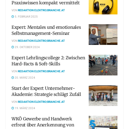
Praxiswissen kompakt vermittelt
VON
REDAKTION ELEKTRO|BRANCHE.AT
5. FEBRUAR 2025
Expert: Mentales und emotionales
Selbstmanagement-Seminar
VON
REDAKTION ELEKTRO|BRANCHE.AT
29. OKTOBER 2024
Expert Lehrlingscollege 2: Zwischen
Hard-Facts & Soft-Skills
VON
REDAKTION ELEKTRO|BRANCHE.AT
20. MÄRZ 2024
Start der Expert Unternehmer-
Akademie: Strategie schlägt Zufall
VON
REDAKTION ELEKTRO|BRANCHE.AT
19. MÄRZ 2024
WKÖ Gewerbe und Handwerk
erfreut über Anerkennung von