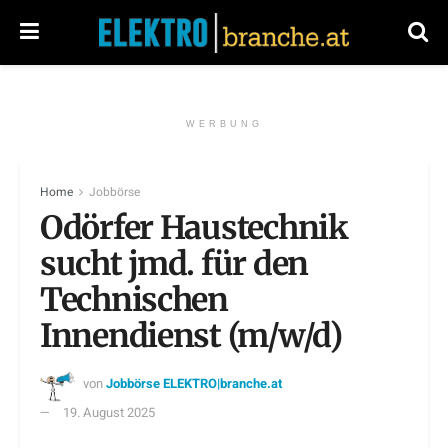
WERBUNG
Home
Jobbörse
Odörfer Haustechnik
sucht jmd. für den
Technischen
Innendienst (m/w/d)
von
Jobbörse ELEKTRO|branche.at
19. August 2025