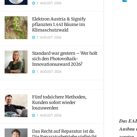
7. AUGUST 2026
Elektron Austria & Signify
pflanzten 1.441 Bäume im
Klimaschutzwald
7. AUGUST 2026
Standard war gestern – Wer holt
sich den Photovoltaik-
Innovationsaward 2026?
7. AUGUST 2026
Fünf todsichere Methoden,
Kunden sofort wieder
loszuwerden
7. AUGUST 2026
Das EABG
Ausbau u
Das Recht auf Reparatur ist da.
geraten
Die Reparaturbetriebe vielleicht