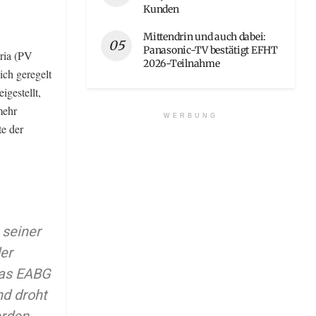
Kunden
Mittendrin und auch dabei:
Panasonic-TV bestätigt EFHT
ria (PV
2026-Teilnahme
lich geregelt
igestellt,
mehr
WERBUNG
te der
 seiner
er
das EABG
nd droht