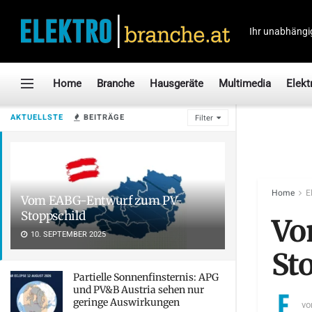
Ihr unabhängi
Home
Branche
Hausgeräte
Multimedia
Elekt
AKTUELLSTE
BEITRÄGE
Filter
Home
E
Vom EABG-Entwurf zum PV-
Stoppschild
Vo
10. SEPTEMBER 2025
St
Partielle Sonnenfinsternis: APG
und PV&B Austria sehen nur
geringe Auswirkungen
vo