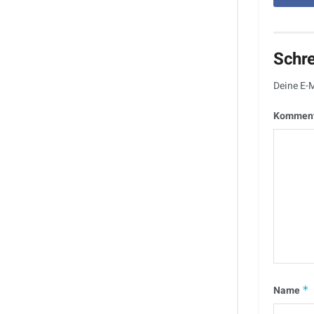
Schr
Deine E-M
Kommen
Name
*