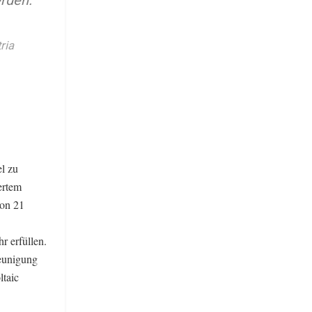
rden.
ria
l zu
iertem
von 21
r erfüllen.
leunigung
ltaic