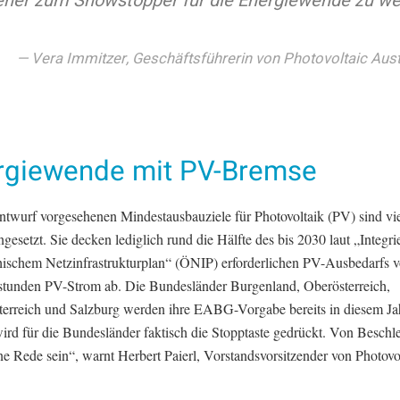
eher zum Showstopper für die Energiewende zu we
Vera Immitzer, Geschäftsführerin von Photovoltaic Aust
rgiewende mit PV-Bremse
ntwurf vorgesehenen Mindestausbauziele für Photovoltaik (PV) sind vie
ngesetzt. Sie decken lediglich rund die Hälfte des bis 2030 laut „Integr
chischem Netzinfrastrukturplan“ (ÖNIP) erforderlichen PV-Ausbedarfs 
stunden PV-Strom ab. Die Bundesländer Burgenland, Oberösterreich,
terreich und Salzburg werden ihre EABG-Vorgabe bereits in diesem Jah
ird für die Bundesländer faktisch die Stopptaste gedrückt. Von Besch
e Rede sein“, warnt Herbert Paierl, Vorstandsvorsitzender von Photovo