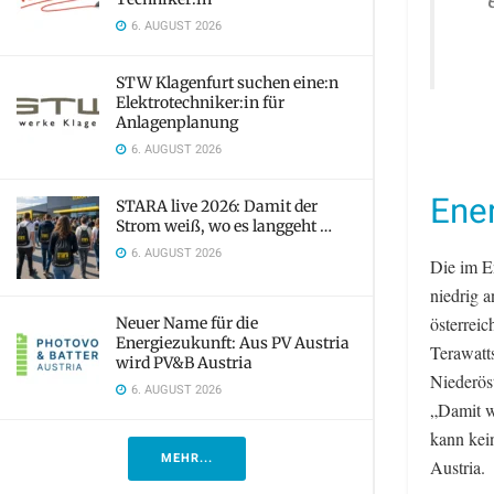
6. AUGUST 2026
STW Klagenfurt suchen eine:n
Elektrotechniker:in für
Anlagenplanung
6. AUGUST 2026
Ene
STARA live 2026: Damit der
Strom weiß, wo es langgeht …
6. AUGUST 2026
Die im E
niedrig a
österrei
Neuer Name für die
Energiezukunft: Aus PV Austria
Terawatt
wird PV&B Austria
Niederös
6. AUGUST 2026
„Damit w
kann kein
MEHR...
Austria.