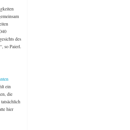
igkeiten
 gemeinsam
eiten
2040
gesichts des
, so Paierl.
nnten
lt ein
en, die
tatsächlich
te hier