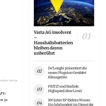
Varta AG insolvent
–
Haushaltsbatterien
bleiben davon
unberührt
De’Longhi präsentiert die
neuen Pinguino GentleJet
Klimageräte
voltaic Austria
FRITZ! und Starlink:
Highspeed ohne Limit
 PV-
en zu
100 Jahre EP:Elektro Wrann:
Ein Jahrhundert im Dienst der