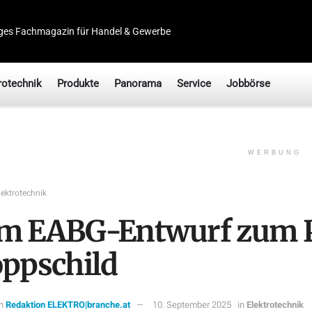
ges Fachmagazin für Handel & Gewerbe
rotechnik
Produkte
Panorama
Service
Jobbörse
WERBUNG
lektrotechnik
m EABG-Entwurf zum 
oppschild
n
Redaktion ELEKTRO|branche.at
10. September 2025
in
Elektrotechnik