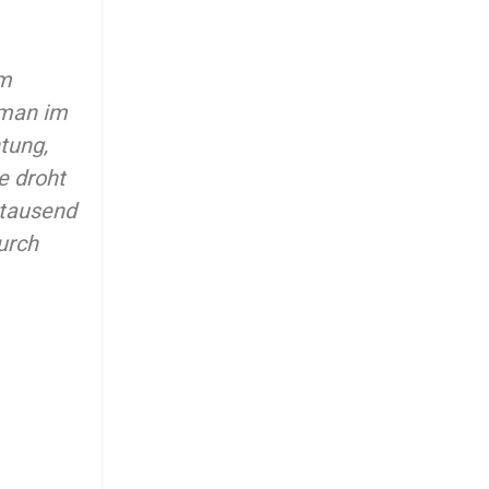
im
 man im
tung,
e droht
gtausend
urch