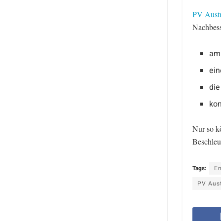
PV Austr
Nachbess
amb
ein
die
kon
Nur so k
Beschleu
Tags:
E
PV Aust