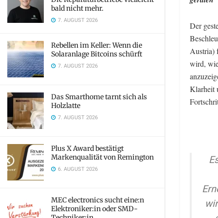
bald nicht mehr.
7. AUGUST 2026
Der gest
Beschleu
Rebellen im Keller: Wenn die
Austria) 
Solaranlage Bitcoins schürft
wird, wie
7. AUGUST 2026
anzuzeig
Klarheit 
Das Smarthome tarnt sich als
Fortschri
Holzlatte
7. AUGUST 2026
Plus X Award bestätigt
Markenqualität von Remington
Es
6. AUGUST 2026
Ern
MEC electronics sucht eine:n
wi
Elektroniker:in oder SMD-
Techniker:in