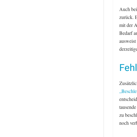
Auch bei
zurück. 
mit der A
Bedarf a
ausweist
derzeiti
Fehl
Zusätzli
„Beschle
entschei
tausende
zu besch
noch ver