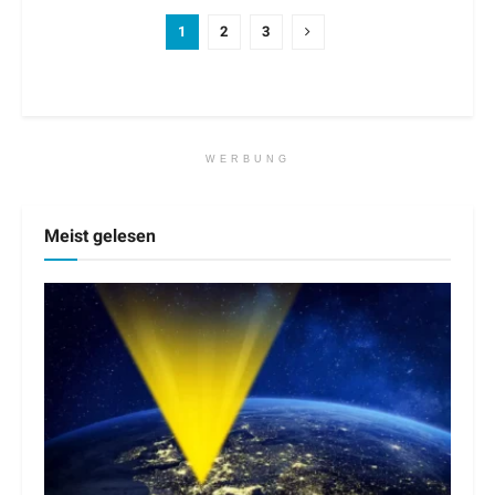
1
2
3
WERBUNG
Meist gelesen