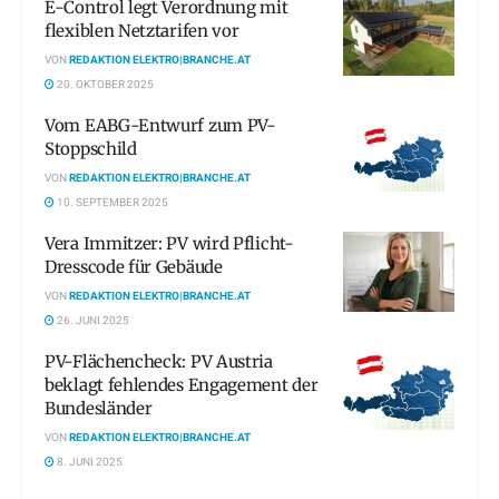
E-Control legt Verordnung mit
flexiblen Netztarifen vor
VON
REDAKTION ELEKTRO|BRANCHE.AT
20. OKTOBER 2025
Vom EABG-Entwurf zum PV-
Stoppschild
VON
REDAKTION ELEKTRO|BRANCHE.AT
10. SEPTEMBER 2025
Vera Immitzer: PV wird Pflicht-
Dresscode für Gebäude
VON
REDAKTION ELEKTRO|BRANCHE.AT
26. JUNI 2025
PV-Flächencheck: PV Austria
beklagt fehlendes Engagement der
Bundesländer
VON
REDAKTION ELEKTRO|BRANCHE.AT
8. JUNI 2025