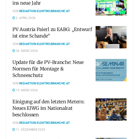
ins neue Jahr
VON
REDAKTION ELEKTRO|BRANCHE.AT
2. APRIL 2026
PV Austria Paierl zu EABG: „Entwurf
ist eine Schande“
VON
REDAKTION ELEKTRO|BRANCHE.AT
26. MÄRZ 2026
Update für die PV-Branche: Neue
Normen für Montage &
Schneeschutz
VON
REDAKTION ELEKTRO|BRANCHE.AT
13. MÄRZ 2026
Einigung auf den letzten Metern:
Neues ElWG im Nationalrat
beschlossen
VON
REDAKTION ELEKTRO|BRANCHE.AT
11. DEZEMBER 2025