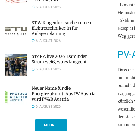
als nicht
6. AUGUST 2026
Herausfo
Taktik in
STW Klagenfurt suchen eine:n
Beispiel 
Elektrotechniker:in für
Anlagenplanung
Weg ger
6. AUGUST 2026
PV-
STARA live 2026: Damit der
Strom weiß, wo es langgeht …
Dass die
6. AUGUST 2026
nun nich
braucht 
Neuer Name für die
vergangen
Energiezukunft: Aus PV Austria
wird PV&B Austria
kürzlich
6. AUGUST 2026
wesentli
den Ausb
zu forcie
MEHR...