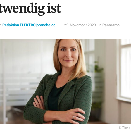
twendig ist
n
Redaktion ELEKTRO|branche.at
22. November 2023
in
Panorama
© Thoma