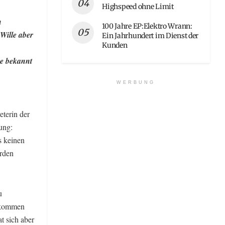
Highspeed ohne Limit
n
100 Jahre EP:Elektro Wrann:
Wille aber
Ein Jahrhundert im Dienst der
Kunden
ge bekannt
WERBUNG
eterin der
ung:
s keinen
erden
u
llkommen
t sich aber