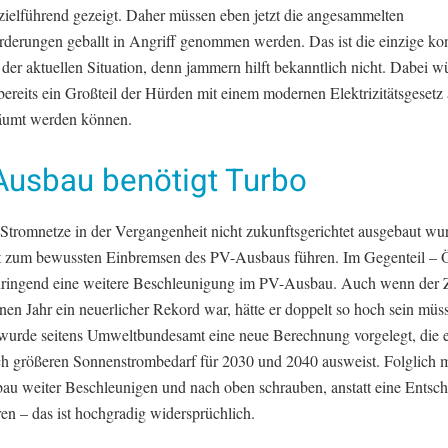
 zielführend gezeigt. Daher müssen eben jetzt die angesammelten
rderungen geballt in Angriff genommen werden. Das ist die einzige ko
 der aktuellen Situation, denn jammern hilft bekanntlich nicht. Dabei 
bereits ein Großteil der Hürden mit einem modernen Elektrizitätsgesetz
äumt werden können.
Ausbau benötigt Turbo
 Stromnetze in der Vergangenheit nicht zukunftsgerichtet ausgebaut wur
t zum bewussten Einbremsen des PV-Ausbaus führen. Im Gegenteil – Ö
dringend eine weitere Beschleunigung im PV-Ausbau. Auch wenn der
en Jahr ein neuerlicher Rekord war, hätte er doppelt so hoch sein müss
 wurde seitens Umweltbundesamt eine neue Berechnung vorgelegt, die 
ch größeren Sonnenstrombedarf für 2030 und 2040 ausweist. Folglich 
au weiter Beschleunigen und nach oben schrauben, anstatt eine Entsc
ren – das ist hochgradig widersprüchlich.