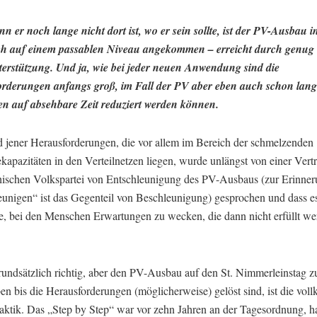
 er noch lange nicht dort ist, wo er sein sollte, ist der PV-Ausbau i
ch auf einem passablen Niveau angekommen – erreicht durch genug 
erstützung. Und ja, wie bei jeder neuen Anwendung sind die
rderungen anfangs groß, im Fall der PV aber eben auch schon lan
en auf absehbare Zeit reduziert werden können.
 jener Herausforderungen, die vor allem im Bereich der schmelzenden
kapazitäten in den Verteilnetzen liegen, wurde unlängst von einer Vertr
chischen Volkspartei von Entschleunigung des PV-Ausbaus (zur Erinner
eunigen“ ist das Gegenteil von Beschleunigung) gesprochen und dass e
te, bei den Menschen Erwartungen zu wecken, die dann nicht erfüllt w
grundsätzlich richtig, aber den PV-Ausbau auf den St. Nimmerleinstag z
ben bis die Herausforderungen (möglicherweise) gelöst sind, ist die vo
Taktik. Das „Step by Step“ war vor zehn Jahren an der Tagesordnung, ha