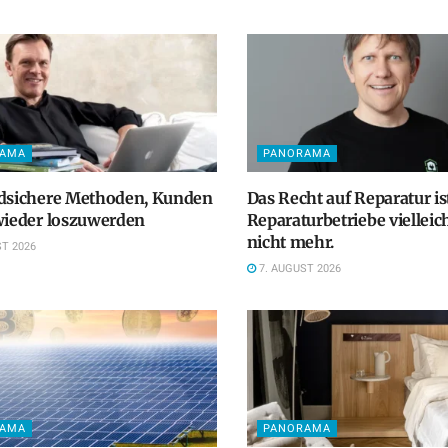
RAMA
PANORAMA
odsichere Methoden, Kunden
Das Recht auf Reparatur ist
wieder loszuwerden
Reparaturbetriebe vielleic
nicht mehr.
T 2026
7. AUGUST 2026
RAMA
PANORAMA