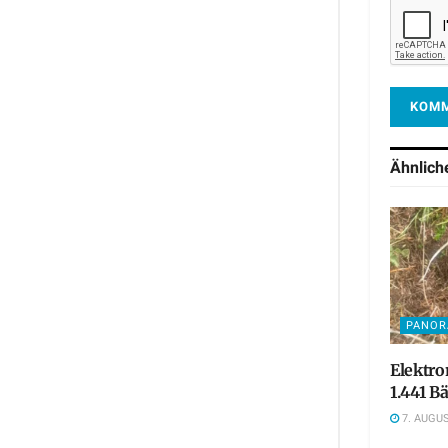
Ähnlic
PANO
Elektro
1.441 
7. AUGUS