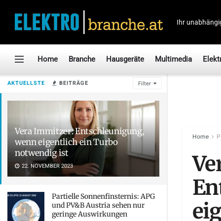
Ihr unabhängi
Home
Branche
Hausgeräte
Multimedia
Elekt
AKTUELLSTE
BEITRÄGE
Filter
Vera Immitzer: Entschleunigung,
Home
P
wenn eigentlich ein Turbo
notwendig ist
Ve
22. NOVEMBER 2023
En
Partielle Sonnenfinsternis: APG
ei
und PV&B Austria sehen nur
geringe Auswirkungen