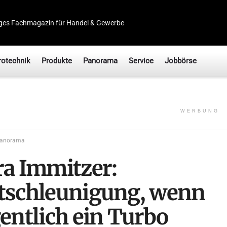
ges Fachmagazin für Handel & Gewerbe
rotechnik
Produkte
Panorama
Service
Jobbörse
WERBUNG
anorama
ra Immitzer:
tschleunigung, wenn
gentlich ein Turbo