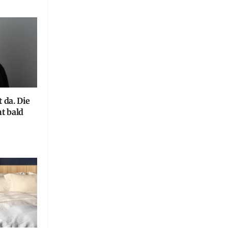
 da. Die
ht bald