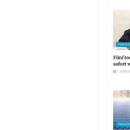
PANO
Fünf t
sofort 
7. AUGUS
PANO