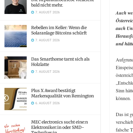
bald nicht mehr.
Auch wenn
7. AUGUST 2026
Österrei
Rebellen im Keller: Wenn die
auch Unt
Solaranlage Bitcoins schürft
Herausfo
7. AUGUST 2026
und hätt
Das Smarthome tarnt sich als
Aufgrund
Holzlatte
Einspeise
7. AUGUST 2026
österrei
„Entschl
Sinn hät
Plus X Award bestätigt
Markenqualität von Remington
können.
6. AUGUST 2026
Das ist 
verschie
MEC electronics sucht eine:n
Elektroniker:in oder SMD-
falsche 
Techniker:in