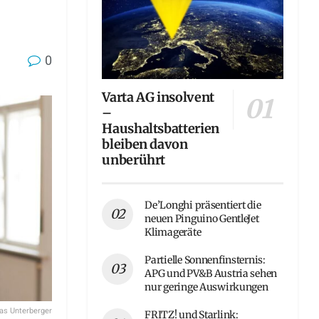
0
Varta AG insolvent
–
Haushaltsbatterien
bleiben davon
unberührt
De’Longhi präsentiert die
neuen Pinguino GentleJet
Klimageräte
Partielle Sonnenfinsternis:
APG und PV&B Austria sehen
nur geringe Auswirkungen
s Unterberger
FRITZ! und Starlink: