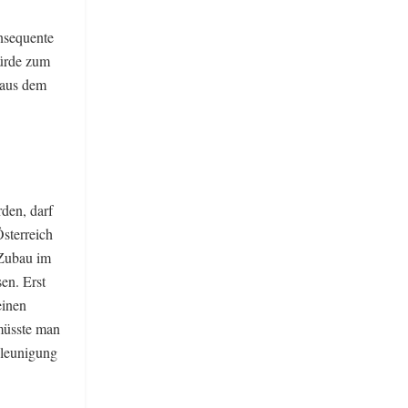
nsequente
würde zum
 aus dem
den, darf
sterreich
 Zubau im
en. Erst
einen
müsste man
hleunigung