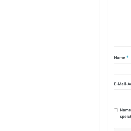
Name
*
E-Mail-A
Name,
speic