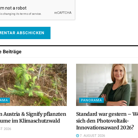
he
Beiträge
RAMA
PANORAMA
n Austria & Signify pflanzten
Standard war gestern – We
Bäume im Klimaschutzwald
sich den Photovoltaik-
Innovationsaward 2026?
T 2026
7. AUGUST 2026