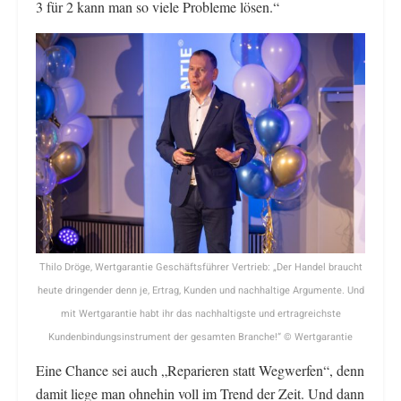
3 für 2 kann man so viele Probleme lösen.“
Thilo Dröge, Wertgarantie Geschäftsführer Vertrieb: „Der Handel braucht
heute dringender denn je, Ertrag, Kunden und nachhaltige Argumente. Und
mit Wertgarantie habt ihr das nachhaltigste und ertragreichste
Kundenbindungsinstrument der gesamten Branche!“ © Wertgarantie
Eine Chance sei auch „Reparieren statt Wegwerfen“, denn
damit liege man ohnehin voll im Trend der Zeit. Und dann