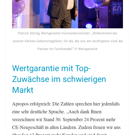
Patrick Döring, Wertgarantie Vorstandsvorsitzer: „Willkommen bei
unserer kleinen Geburtstagsfeier, für die, die uns am wichtigsten sind, die
Partner im Fachhandel!“ © Wertgarantie
Wertgarantie mit Top-
Zuwächse im schwierigen
Markt
Apropos erfolgreich: Die Zahlen sprechen hier jedenfalls
eine sehr deutliche Sprache. „Auch dank Ihnen
verzeichnen wir Stand 30. September 24 Prozent mehr
CE-Neugeschäft in allen Ländern. Zudem freuen wir uns
über fast 13 Prozent mehr Kunden und sind damit