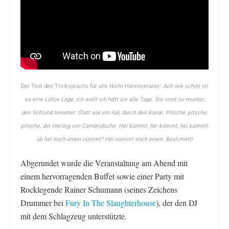
Der Text des Trinkspruchs für alle Nicht-Hannoveraner:
Ach wie schön ist
so eine Lüttje Lage, ich wollt ich hätt sie alle Tage. Sie rinnt so munter,
den Schlund hinunter. Glatt wie ein Aal, durch den Kanal. Pitsche, pitsche,
pitsche, der Herzog von Cambridsche. Hei kümmt, hei kümmt, hei kümmt,
ob hei noch einen nümmt? Hei nümmt noch einen. Bestimmt!
Abgerundet wurde die Veranstaltung am Abend mit
einem hervorragenden Buffet sowie einer Party mit
Rocklegende Rainer Schumann (seines Zeichens
Drummer bei
Fury
In The Slaughterhouse
), der den DJ
mit dem Schlagzeug unterstützte.