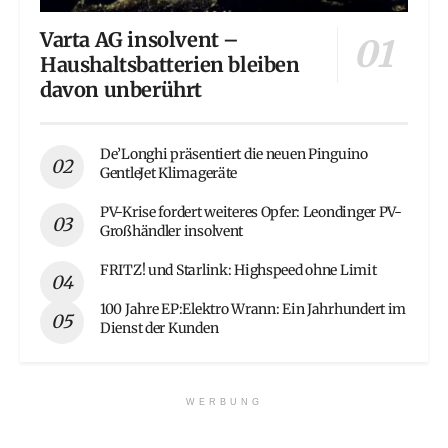
Varta AG insolvent –
Haushaltsbatterien bleiben
davon unberührt
De’Longhi präsentiert die neuen Pinguino
GentleJet Klimageräte
PV-Krise fordert weiteres Opfer: Leondinger PV-
Großhändler insolvent
FRITZ! und Starlink: Highspeed ohne Limit
100 Jahre EP:Elektro Wrann: Ein Jahrhundert im
Dienst der Kunden
WERBUNG