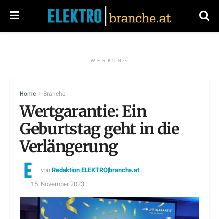
WERBUNG
Home
Branche
Wertgarantie: Ein
Geburtstag geht in die
Verlängerung
von
Redaktion ELEKTRO|branche.at
15. November 2023