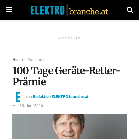
WERBUNG
Home
Panorama
100 Tage Geräte-Retter-
Prämie
von
Redaktion ELEKTRO|branche.at
30. Juni 2026