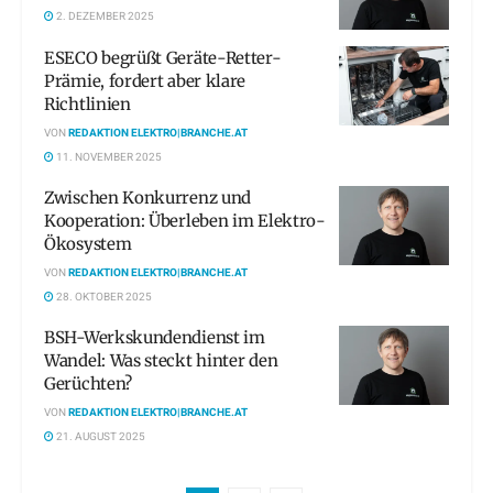
2. DEZEMBER 2025
ESECO begrüßt Geräte-Retter-
Prämie, fordert aber klare
Richtlinien
VON
REDAKTION ELEKTRO|BRANCHE.AT
11. NOVEMBER 2025
Zwischen Konkurrenz und
Kooperation: Überleben im Elektro-
Ökosystem
VON
REDAKTION ELEKTRO|BRANCHE.AT
28. OKTOBER 2025
BSH-Werkskundendienst im
Wandel: Was steckt hinter den
Gerüchten?
VON
REDAKTION ELEKTRO|BRANCHE.AT
21. AUGUST 2025