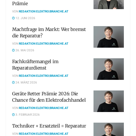
Prämie
VON
REDAKTION ELEKTRO|BRANCHE.AT
12. JUNI 2026
Machtfrage im Markt: Wer bremst
die Reparatur?
VON
REDAKTION ELEKTRO|BRANCHE.AT
26. MAI 2026
Fachkräftemangel im
Reparaturdienst
VON
REDAKTION ELEKTRO|BRANCHE.AT
24. MÄRZ 2026
Geräte Retter Prämie 2026: Die
Chance für den Elektrofachhandel
VON
REDAKTION ELEKTRO|BRANCHE.AT
3. FEBRUAR 2026
Techniker + Ersatzteil = Reparatur
VON
REDAKTION ELEKTRO|BRANCHE.AT