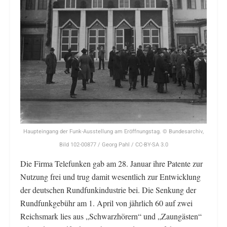
Haupteingang der Funk-Ausstellung am Eröffnungstag. © Bundesarchiv,
Bild 102-00877 / Georg Pahl / CC-BY-SA 3.0
Die Firma Telefunken gab am 28. Januar ihre Patente zur
Nutzung frei und trug damit wesentlich zur Entwicklung
der deutschen Rundfunkindustrie bei. Die Senkung der
Rundfunkgebühr am 1. April von jährlich 60 auf zwei
Reichsmark lies aus „Schwarzhörern“ und „Zaungästen“