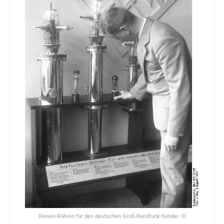
Riesen-Röhren für den deutschen Groß-Rundfunk-Sender. ©