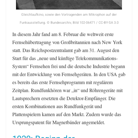
Gleichlaufkino, sowie den Vortragenden am Mikrophon auf der
Funkausstellung. © Bundesarchiv, Bild 102-06471 / CC-BY-SA 3.0
In diesem Jahr fand am 8. Februar die weltweit erste
Fernsehübertragung von Großbritannien nach New York
statt. Das Reichspostzentralamt gab am 31. August den
Start für das „neue und künftige Telekommunikations-
System“ Fernsehen frei und die deutsche Industrie begann
mit der Entwicklung von Fernsehgeräten. In den USA gab
es bereits das erste Fernsehprogramm mit regulärem
Zeitplan. Rundfunkhören war „in“ und Röhrengeräte mit
Lautsprechern ersetzten die Detektor-Empfänger. Die
ersten Kombinationen aus Rundfunkgerät und
Plattenspielern kamen auf den Markt. Zudem wurde das
Ursprungspatent für Magnetbänder angemeldet.