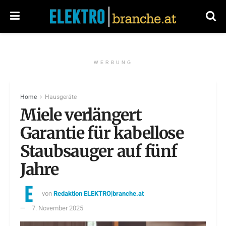
WERBUNG
Home
Hausgeräte
Miele verlängert
Garantie für kabellose
Staubsauger auf fünf
Jahre
von
Redaktion ELEKTRO|branche.at
7. November 2025