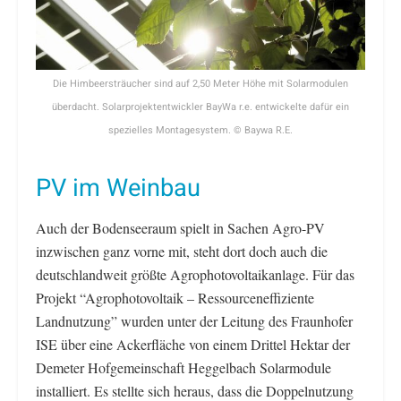
Die Himbeersträucher sind auf 2,50 Meter Höhe mit Solarmodulen
überdacht. Solarprojektentwickler BayWa r.e. entwickelte dafür ein
spezielles Montagesystem. © Baywa R.E.
PV im Weinbau
Auch der Bodenseeraum spielt in Sachen Agro-PV
inzwischen ganz vorne mit, steht dort doch auch die
deutschlandweit größte Agrophotovoltaikanlage. Für das
Projekt “Agrophotovoltaik – Ressourceneffiziente
Landnutzung” wurden unter der Leitung des Fraunhofer
ISE über eine Ackerfläche von einem Drittel Hektar der
Demeter Hofgemeinschaft Heggelbach Solarmodule
installiert. Es stellte sich heraus, dass die Doppelnutzung