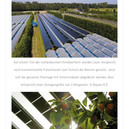
Auf einem Teil der holländischen Himbeerfarm werden (zum Vergleich)
noch konventionelle Folientunnel zum Schutz der Beeren genutzt. Jetzt
soll die gesamte Plantage mit Solarmodulen abgedeckt werden, dies
entspricht einer Anlagengröße von 3 Megawatt. © Baywa R.E.