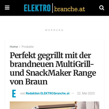
WERBUNG
Home
Produkte
Perfekt gegrillt mit der
brandneuen MultiGrill-
und SnackMaker Range
von Braun
von
Redaktion ELEKTRO|branche.at
22. Mai 2023