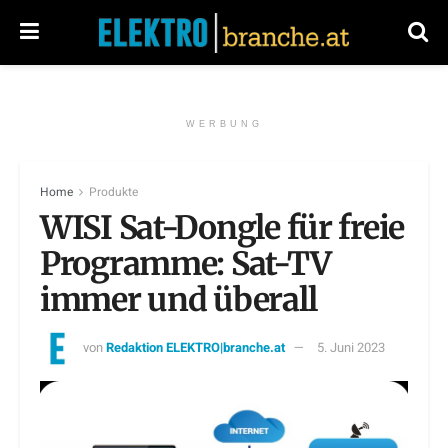
WERBUNG
Home
Produkte
WISI Sat-Dongle für freie
Programme: Sat-TV
immer und überall
von
Redaktion ELEKTRO|branche.at
5. Juni 2023