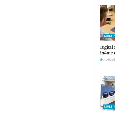
MULTI
Digital
in4me r
3. AUGUS
MULTI