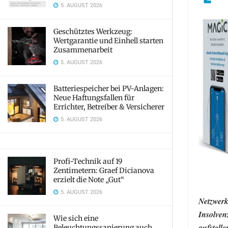
5. AUGUST 2026
Geschütztes Werkzeug:
Wertgarantie und Einhell starten
Zusammenarbeit
5. AUGUST 2026
Batteriespeicher bei PV-Anlagen:
Neue Haftungsfallen für
Errichter, Betreiber & Versicherer
5. AUGUST 2026
Profi-Technik auf 19
Zentimetern: Graef Dicianova
erzielt die Note „Gut“
5. AUGUST 2026
Netzwerk
Insolven
Wie sich eine
aufstelle
Beleuchtungssanierung auch