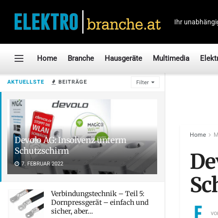
Ihr unabhängi
Home
Branche
Hausgeräte
Multimedia
Elekt
AKTUELLSTE
BEITRÄGE
Filter
Home
M
Devolo AG: Insolvenz unterm
Schutzschirm
De
7. FEBRUAR 2022
Sc
Verbindungstechnik – Teil 5:
Dornpressgerät – einfach und
sicher, aber…
vo