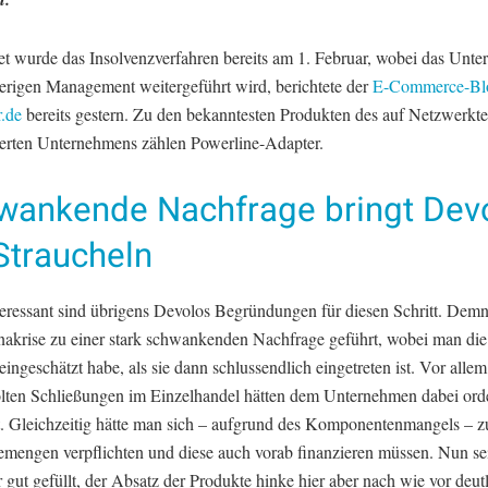
tet wurde das Insolvenzverfahren bereits am 1. Februar, wobei das Unt
erigen Management weitergeführt wird, berichtete der
E-Commerce-Bl
r.de
bereits gestern. Zu den bekanntesten Produkten des auf Netzwerkt
sierten Unternehmens zählen Powerline-Adapter.
wankende Nachfrage bringt Dev
Straucheln
teressant sind übrigens Devolos Begründungen für diesen Schritt. Dem
nakrise zu einer stark schwankenden Nachfrage geführt, wobei man di
 eingeschätzt habe, als sie dann schlussendlich eingetreten ist. Vor allem
lten Schließungen im Einzelhandel hätten dem Unternehmen dabei orde
t. Gleichzeitig hätte man sich – aufgrund des Komponentenmangels – 
engen verpflichten und diese auch vorab finanzieren müssen. Nun se
 gut gefüllt, der Absatz der Produkte hinke hier aber nach wie vor deut