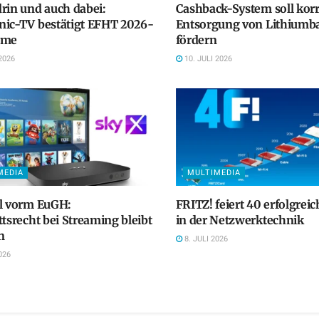
rin und auch dabei:
Cashback-System soll kor
nic-TV bestätigt EFHT 2026-
Entsorgung von Lithiumba
hme
fördern
2026
10. JULI 2026
MEDIA
MULTIMEDIA
ll vorm EuGH:
FRITZ! feiert 40 erfolgreic
ttsrecht bei Streaming bleibt
in der Netzwerktechnik
n
8. JULI 2026
026