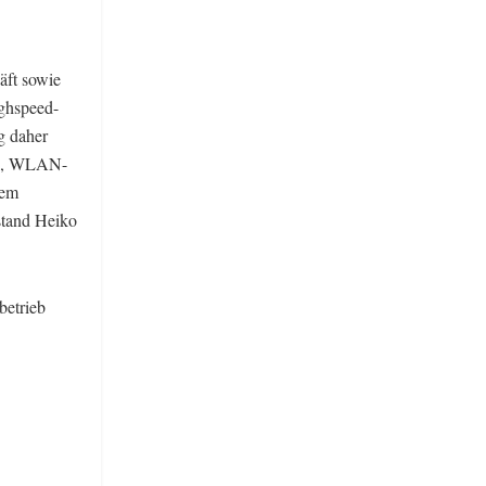
äft sowie
ighspeed-
g daher
ie, WLAN-
sem
stand Heiko
betrieb