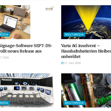
MEDIA
MULTIMEDIA
 Signage-Software SEP7: DS-
Varta AG insolvent –
ollt neues Release aus
Haushaltsbatterien bleibe
unberührt
T 2026
27. JULI 2026
MEDIA
MULTIMEDIA