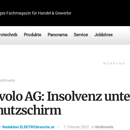
ges Fachmagazin für Handel & Gewerbe
rotechnik
Produkte
Panorama
Service
Jobbörse
WERBUNG
ultimedia
volo AG: Insolvenz unt
hutzschirm
n
Redaktion ELEKTRO|branche.at
7. Februar 2022
in
Multimedia