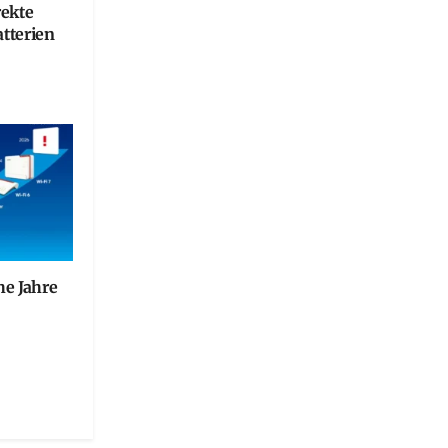
rekte
tterien
he Jahre