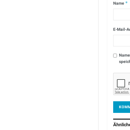
Name
*
E-Mail-A
Name,
speic
Ähnlic