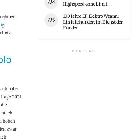
Highspeed ohne Limit
ernehmen
100 Jahre EP:Elektro Wrann:
Ein Jahrhundert im Dienst der
og
Kunden
echnik
WERBUNG
olo
nach habe
e Lage 2021
 die
ntlich
zu hohen
ien zwar
lich