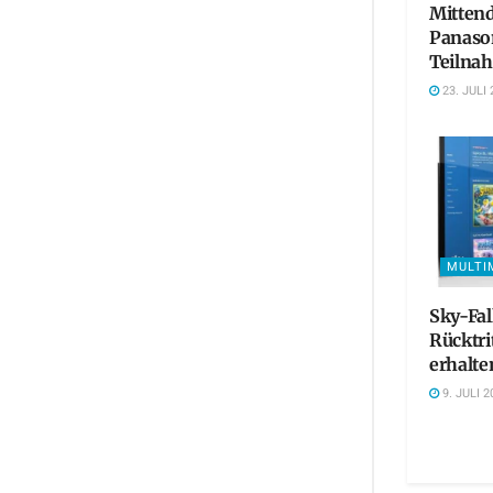
Mittend
Panaso
Teilna
23. JULI 
MULTI
Sky-Fa
Rücktri
erhalte
9. JULI 2