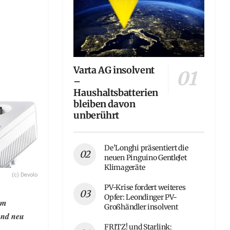
Varta AG insolvent
–
Haushaltsbatterien
bleiben davon
unberührt
De’Longhi präsentiert die
neuen Pinguino GentleJet
Klimageräte
(c) Devolo
PV-Krise fordert weiteres
Opfer: Leondinger PV-
em
Großhändler insolvent
 und neu
FRITZ! und Starlink: