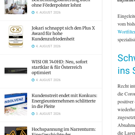
ohne Förderpolster lohnt
4. AUGUST 2026
Eingelei
vom bish
Jokari schnappt sich den Plus X
Wortfilte
Award für hohe
Kundenzufriedenheit
speziali
4. AUGUST 2026
Sch
WISI OR 740HD: Neu, sofort
ins 
startklar & für Österreich
optimiert
4. AUGUST 2026
Recht in
die Coro
Kundenstreit endet mit Konkurs:
Energieunternehmen schlitterte
positiver
in die Pleite
wiederho
3. AUGUST 2026
zugesetz
Abnahmem
Hochspannung im Narrenturm:
die Lager
Eine Geschichte der