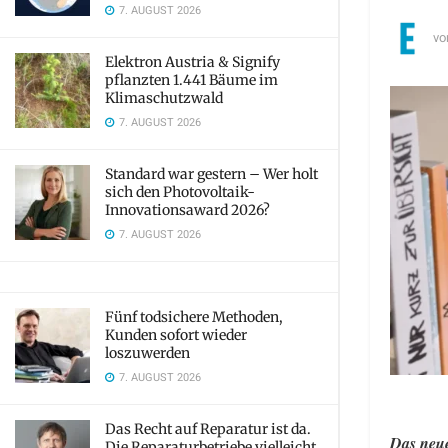
7. AUGUST 2026
vo
Elektron Austria & Signify
pflanzten 1.441 Bäume im
Klimaschutzwald
7. AUGUST 2026
Standard war gestern – Wer holt
sich den Photovoltaik-
Innovationsaward 2026?
7. AUGUST 2026
Fünf todsichere Methoden,
Kunden sofort wieder
loszuwerden
7. AUGUST 2026
Das Recht auf Reparatur ist da.
Das neue
Die Reparaturbetriebe vielleicht