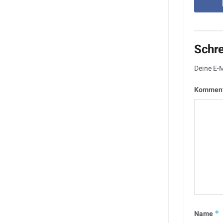
Schr
Deine E-M
Kommen
Name
*