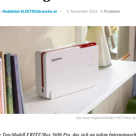
n
Redaktion ELEKTRO|branche.at
5. November 2024
in
Produkte
Das neue Highend-Modell FRITZ!Box 5
 Top-Modell FRITZ!Box 5690 Pro, das sich an jedem Internetansch