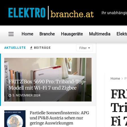
Ihr unabhängi
Home
Branche
Hausgeräte
Multimedia
Elekt
AKTUELLSTE
BEITRÄGE
Filter
Home
P
FRITZ!Box 5690 Pro: Triband-Top-
Modell mit Wi-Fi 7 und Zigbee
FR
5. NOVEMBER 2024
Tr
Partielle Sonnenfinsternis: APG
Fi
und PV&B Austria sehen nur
geringe Auswirkungen