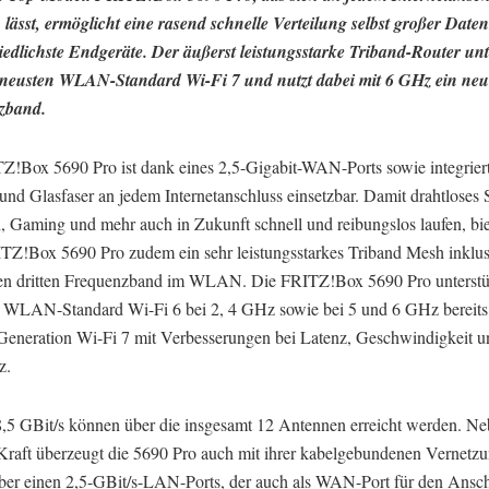
n lässt, ermöglicht eine rasend schnelle Verteilung selbst großer Da
iedlichste Endgeräte. Der äußerst leistungsstarke Triband-Router unte
rneusten WLAN-Standard Wi-Fi 7 und nutzt dabei mit 6 GHz ein neues
zband.
Z!Box 5690 Pro ist dank eines 2,5-Gigabit-WAN-Ports sowie integrie
nd Glasfaser an jedem Internetanschluss einsetzbar. Damit drahtloses 
, Gaming und mehr auch in Zukunft schnell und reibungslos laufen, bie
TZ!Box 5690 Pro zudem ein sehr leistungsstarkes Triband Mesh inklu
n dritten Frequenzband im WLAN. Die FRITZ!Box 5690 Pro unterstü
n WLAN-Standard Wi-Fi 6 bei 2, 4 GHz sowie bei 5 und 6 GHz bereits
eration Wi-Fi 7 mit Verbesserungen bei Latenz, Geschwindigkeit u
z.
8,5 GBit/s können über die insgesamt 12 Antennen erreicht werden. Ne
ft überzeugt die 5690 Pro auch mit ihrer kabelgebundenen Vernetzu
über einen 2,5-GBit/s-LAN-Ports, der auch als WAN-Port für den Ansch