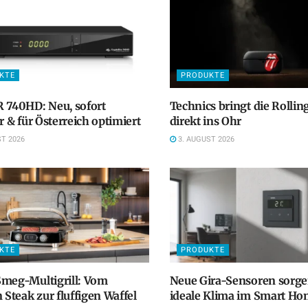
KTE
PRODUKTE
 740HD: Neu, sofort
Technics bringt die Rollin
ar & für Österreich optimiert
direkt ins Ohr
T 2026
3. AUGUST 2026
KTE
PRODUKTE
meg-Multigrill: Vom
Neue Gira-Sensoren sorge
n Steak zur fluffigen Waffel
ideale Klima im Smart H