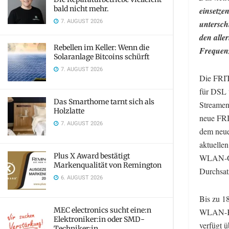
bald nicht mehr.
einsetze
7. AUGUST 2026
untersch
den alle
Rebellen im Keller: Wenn die
Frequen
Solaranlage Bitcoins schürft
7. AUGUST 2026
Die FRIT
für DSL u
Das Smarthome tarnt sich als
Streamen
Holzlatte
neue FRI
7. AUGUST 2026
dem neue
aktuelle
Plus X Award bestätigt
WLAN-Gen
Markenqualität von Remington
Durchsat
6. AUGUST 2026
Bis zu 1
MEC electronics sucht eine:n
WLAN-Kra
Elektroniker:in oder SMD-
verfügt 
Techniker:in