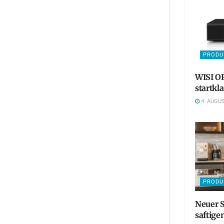
PRODU
WISI OR
startkl
4. AUGUS
PRODU
Neuer S
saftige