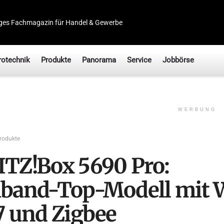
ges Fachmagazin für Handel & Gewerbe
rotechnik
Produkte
Panorama
Service
Jobbörse
WERBUNG
rodukte
ITZ!Box 5690 Pro:
iband-Top-Modell mit 
 7 und Zigbee