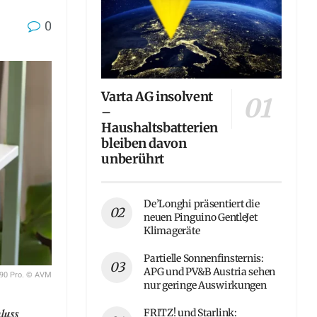
0
Varta AG insolvent
–
Haushaltsbatterien
bleiben davon
unberührt
De’Longhi präsentiert die
neuen Pinguino GentleJet
Klimageräte
Partielle Sonnenfinsternis:
APG und PV&B Austria sehen
690 Pro. © AVM
nur geringe Auswirkungen
luss
FRITZ! und Starlink: