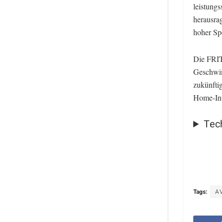
leistung
herausra
hoher Spe
Die FRIT
Geschwin
zukünfti
Home-Int
Tec
Tags:
A