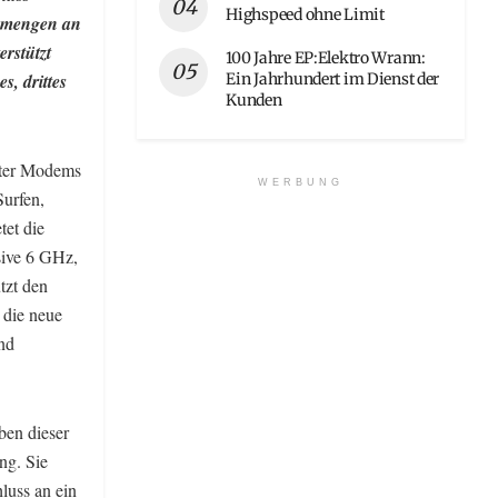
Highspeed ohne Limit
tenmengen an
rstützt
100 Jahre EP:Elektro Wrann:
Ein Jahrhundert im Dienst der
, drittes
Kunden
rter Modems
WERBUNG
Surfen,
tet die
sive 6 GHz,
tzt den
 die neue
nd
ben dieser
ng. Sie
luss an ein