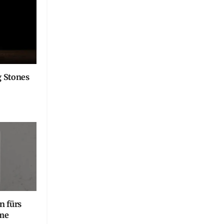
g Stones
n fürs
ome