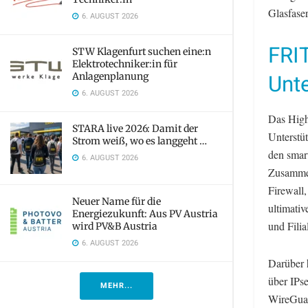
Glasfase
6. AUGUST 2026
FRI
STW Klagenfurt suchen eine:n
Elektrotechniker:in für
Unt
Anlagenplanung
6. AUGUST 2026
Das High
STARA live 2026: Damit der
Unterstü
Strom weiß, wo es langgeht …
den smar
6. AUGUST 2026
Zusammen
Firewall
Neuer Name für die
ultimati
Energiezukunft: Aus PV Austria
und Filia
wird PV&B Austria
6. AUGUST 2026
Darüber 
über IPs
MEHR...
WireGuar