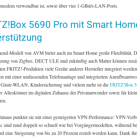
rmodem verwendbar ist, sowie über vier 1-GBit/s-LAN-Ports.
TZ!Box 5690 Pro mit Smart Hom
erstützung
end-Modell von AVM bietet auch im Smart Home große Flexibilität. 
tzung von Zigbee, DECT ULE und zukünftig auch Matter können zusät
ten FRITZ!-Produkten viele Geräte anderer Hersteller integriert werden
 mit einer umfassenden Telefonanlage und integrierten Anrufbeantwor
, Gäste-WLAN, Kindersicherung und vielem mehr ist die
FRITZ!Box 5
ver Alleskönner im digitalen Zuhause der Privatanwender sowie für klei
len.
hinaus punktet sie mit einer gesteigerten VPN-Performance: VPN-Ver
ec sind rund doppelt so schnell wie bei Vorgängermodellen, während be
d eine Steigerung von bis zu 20 Prozent erzielt werden kann. Dank ihr