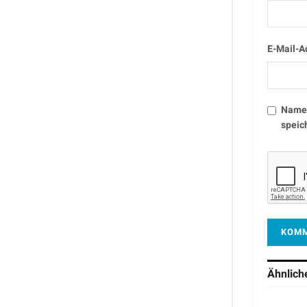
E-Mail-A
Name,
speic
Ähnlic