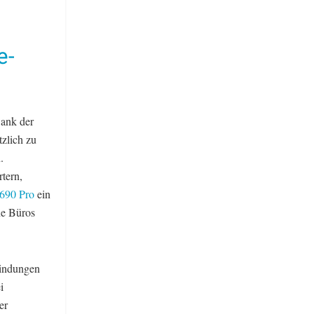
e-
Dank der
zlich zu
.
tern,
690 Pro
ein
ne Büros
bindungen
i
er