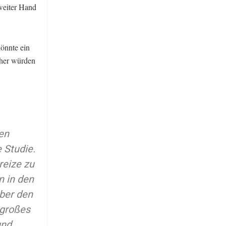
zweiter Hand
könnte ein
cher würden
en
 Studie.
reize zu
n in den
über den
 großes
und