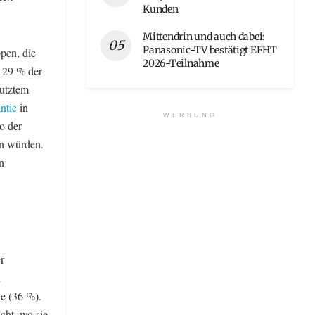
Kunden
Mittendrin und auch dabei:
Panasonic-TV bestätigt EFHT
ppen, die
2026-Teilnahme
h 29 % der
nutztem
ntie
in
WERBUNG
o der
en würden.
n
r
n
e (36 %).
cht, wo sie