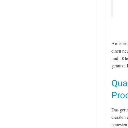
Am ehest
einen ne
und „Kle
genutzt. 
Qual
Pro
Das geri
Geräten 
neuesten