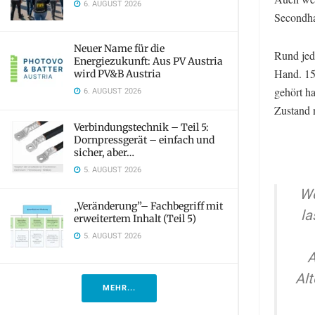
6. AUGUST 2026
Secondha
Neuer Name für die
Rund jede
Energiezukunft: Aus PV Austria
Hand. 15
wird PV&B Austria
gehört h
6. AUGUST 2026
Zustand n
Verbindungstechnik – Teil 5:
Dornpressgerät – einfach und
sicher, aber…
5. AUGUST 2026
We
„Veränderung”– Fachbegriff mit
la
erweitertem Inhalt (Teil 5)
5. AUGUST 2026
A
Alt
MEHR...