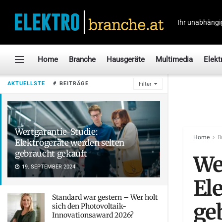
Ihr unabhängi
Home
Branche
Hausgeräte
Multimedia
Elekt
AKTUELLSTE
BEITRÄGE
Filter
Wertgarantie-Studie:
Home
B
Elektrogeräte werden selten
gebraucht gekauft
We
19. SEPTEMBER 2024
El
Standard war gestern – Wer holt
ge
sich den Photovoltaik-
Innovationsaward 2026?