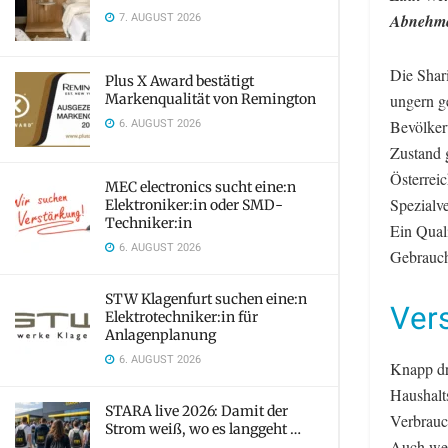
7. AUGUST 2026
Abnehmer
Die Shari
Plus X Award bestätigt
Markenqualität von Remington
ungern g
6. AUGUST 2026
Bevölker
Zustand g
Österreic
MEC electronics sucht eine:n
Spezialv
Elektroniker:in oder SMD-
Techniker:in
Ein Quali
6. AUGUST 2026
Gebrauch
STW Klagenfurt suchen eine:n
Ver
Elektrotechniker:in für
Anlagenplanung
6. AUGUST 2026
Knapp dre
Haushalts
STARA live 2026: Damit der
Verbrauc
Strom weiß, wo es langgeht …
Auch weiß