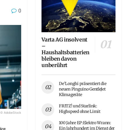
0
Varta AG insolvent
–
Haushaltsbatterien
bleiben davon
unberührt
De’Longhi präsentiert die
neuen Pinguino GentleJet
Klimageräte
FRITZ! und Starlink:
Highspeed ohne Limit
© AdobeStock
100 Jahre EP:Elektro Wrann:
ten
Ein Jahrhundert im Dienst der