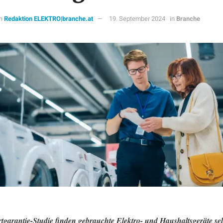
n
Redaktion ELEKTRO|branche.at
19. September 2024
in
Branche
tgarantie-Studie finden gebrauchte Elektro- und Haushaltsgeräte sel