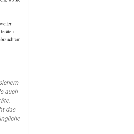
zweiter
Geräten
gebrauchtem
sichern
ls auch
äte.
ht das
üngliche