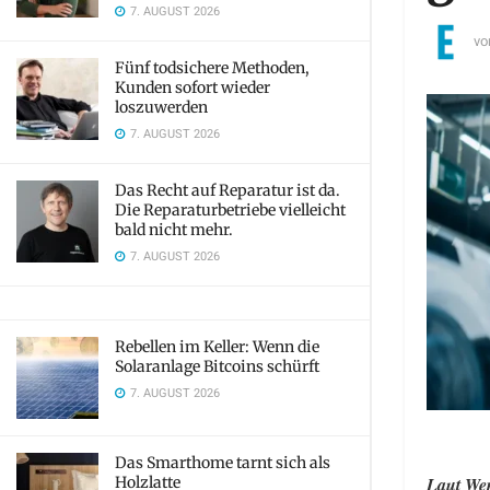
7. AUGUST 2026
vo
Fünf todsichere Methoden,
Kunden sofort wieder
loszuwerden
7. AUGUST 2026
Das Recht auf Reparatur ist da.
Die Reparaturbetriebe vielleicht
bald nicht mehr.
7. AUGUST 2026
Rebellen im Keller: Wenn die
Solaranlage Bitcoins schürft
7. AUGUST 2026
Das Smarthome tarnt sich als
Holzlatte
Laut Wer