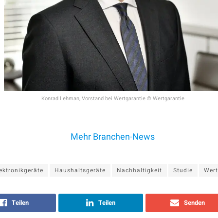
Konrad Lehman, Vorstand bei Wertgarantie © Wertgarantie
Mehr Branchen-News
ektronikgeräte
Haushaltsgeräte
Nachhaltigkeit
Studie
Wert
Teilen
Teilen
Senden