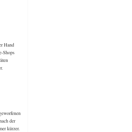
er Hand
ne-Shops
äten
r.
ggeworfenen
nach der
mer kürzer.