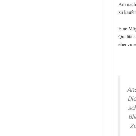
Am nachh
zu kaufe
Eine Mög
Qualitäts
eher zu 
Ans
Die
sc
Bl
Zu