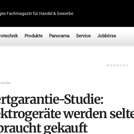
ges Fachmagazin für Handel & Gewerbe
rotechnik
Produkte
Panorama
Service
Jobbörse
WERBUNG
ranche
rtgarantie-Studie:
ektrogeräte werden selt
braucht gekauft