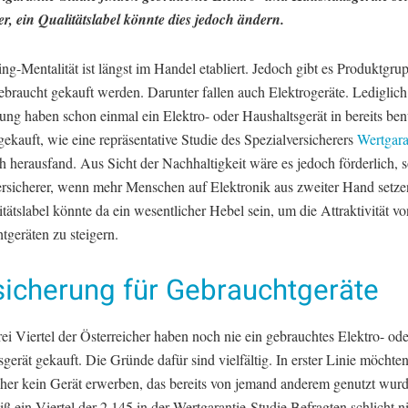
, ein Qualitätslabel könnte dies jedoch ändern.
ng-Mentalität ist längst im Handel etabliert. Jedoch gibt es Produktgru
ebraucht gekauft werden. Darunter fallen auch Elektrogeräte. Lediglic
ung haben schon einmal ein Elektro- oder Haushaltsgerät in bereits be
ekauft, wie eine repräsentative Studie des Spezialversicherers
Wertgara
h herausfand. Aus Sicht der Nachhaltigkeit wäre es jedoch förderlich, s
ersicherer, wenn mehr Menschen auf Elektronik aus zweiter Hand setz
tätslabel könnte da ein wesentlicher Hebel sein, um die Attraktivität vo
tgeräten zu steigern.
sicherung für Gebrauchtgeräte
i Viertel der Österreicher haben noch nie ein gebrauchtes Elektro- ode
gerät gekauft. Die Gründe dafür sind vielfältig. In erster Linie möchte
her kein Gerät erwerben, das bereits von jemand anderem genutzt wurd
 ein Viertel der 2.145 in der Wertgarantie-Studie Befragten schlicht ni