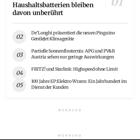
Haushaltsbatterien bleiben
davon unberührt
De’Longhi präsentiert die neuen Pinguino
GentleJet Klimageräte
Partielle Sonnenfinsternis: APG und PV&B
Austria sehen nur geringe Auswirkungen
FRITZ! und Starlink: Highspeed ohne Limit
100 Jahre EP:Elektro Wrann: Ein Jahrhundert im
Dienst der Kunden
WERBUNG
WERBUNG